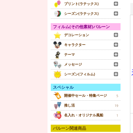
プリント(ラテックス)
シーズン(ラテックス)
フィルム(その他素材)バルーン
デコレーション
キャラクター
テーマ
メッセージ
シーズン(フィルム)
スペシャル
開催中セール・特集ページ
5
推し活
19
名入れ・オリジナル風船
1
バルーン関連商品