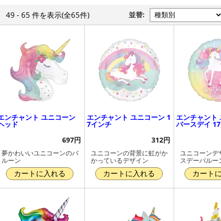
49 - 65 件
を表示
(全65件)
並替:
エンチャント ユニコーン
エンチャント ユニコーン 1
エンチャント
ヘッド
7インチ
バースデイ 1
697円
312円
夢かわいいユニコーンのバ
ユニコーンの背景に虹がか
ユニコーンデ
ルーン
かっているデザイン
スデーバルー
カートに入れる
カートに入れる
カート