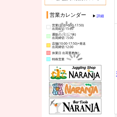
営業カレンダー
詳細
営業(店舗14:00-17:50)
出荷締切 15:00
通販のみ(店舗休)
出荷締切 15:00
店舗(10:00-17:50)+発送
出荷締切 12:00
休業日 出荷業務無し
特殊営業