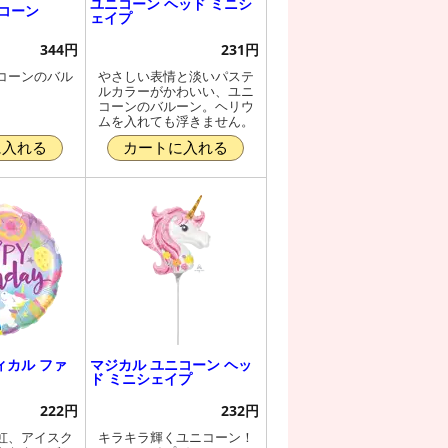
ユニコーン ヘッド ミニシ
コーン
ェイプ
344円
231円
コーンのバル
やさしい表情と淡いパステ
ルカラーがかわいい、ユニ
コーンのバルーン。ヘリウ
ムを入れても浮きません。
に入れる
カートに入れる
ィカル ファ
マジカル ユニコーン ヘッ
ド ミニシェイプ
222円
232円
虹、アイスク
キラキラ輝くユニコーン！