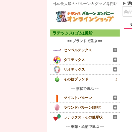
通
日本最大級のバルーン＆グッズ専門店
ラテックス(ゴム)風船
== ブランドで選ぶ ==
センペルテックス
タフテックス
リオテックス
その他ブランド
2
== 形状で選ぶ ==
ツイストバルーン
ラウンドバルーン(無地)
ラテックス・その他形状
== 季節・絵柄で選ぶ ==