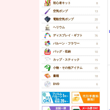
初心者キット
8
空気ポンプ
13
電動空気ポンプ
20
ヘリウム
6
ディスプレイ・ギフト
76
バルーン・フラワー
8
バッグ・収納
10
カップ・スティック
15
小物・その他アイテム
65
書籍
18
DVD
6