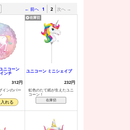
← 前へ
1
2
次へ →
在庫切
 ユニコーン
ユニコーン ミニシェイプ
7インチ
312円
232円
ザインのバー
虹色のたて紙が生えたユニ
ン
コーン！
在庫切
に入れる