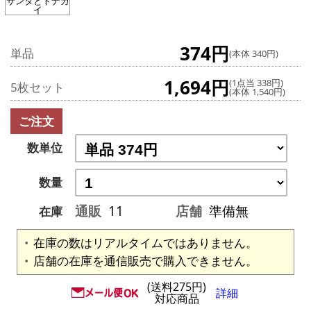
サンタとトナカ
イ
374円
単品
(本体 340円)
1,694円
(1点当 338円)
5枚セット
(本体 1,540円)
ご注文
数単位
数量
通販
11
店舗
準備無
在庫
在庫の数はリアルタイムではありません。
店舗の在庫を通信販売で購入できません。
(送料275円)
詳細
対応商品