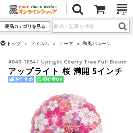
商品カテゴリを見る
トップ
フィルム
テーマ
和風バルーン
トップ
フィルム
シーズン(フィルム)
トップ
フィルム
デコレーション
アップライト
スプリング(春)・イースター
#040-10541 Upright Cherry Tree Full Bloom
アップライト 桜 満開 5インチ
おすすめ
初心者OK