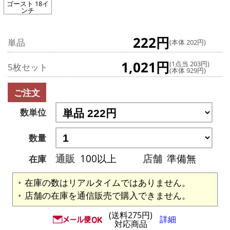
ゴースト 18イ
ンチ
222円
単品
(本体 202円)
1,021円
(1点当 203円)
5枚セット
(本体 929円)
ご注文
数単位
数量
通販
100以上
店舗
準備無
在庫
在庫の数はリアルタイムではありません。
店舗の在庫を通信販売で購入できません。
(送料275円)
詳細
対応商品