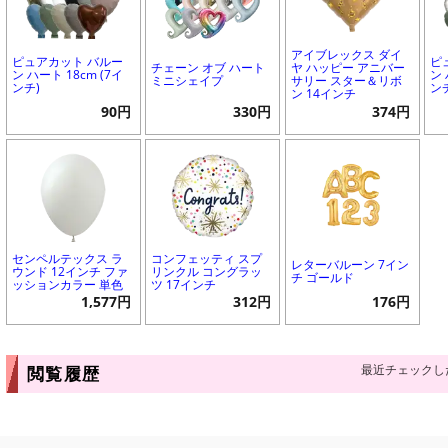
アイブレックス ダイ
ピュアカット バルー
ピ
チェーン オブ ハート
ヤ ハッピー アニバー
ン ハート 18cm (7イ
ン 
ミニシェイプ
サリー スター＆リボ
ンチ)
ン
ン 14インチ
90円
330円
374円
センペルテックス ラ
コンフェッティ スプ
レターバルーン 7イン
ウンド 12インチ ファ
リンクル コングラッ
チ ゴールド
ッションカラー 単色
ツ 17インチ
1,577円
312円
176円
最近チェックし
閲覧履歴