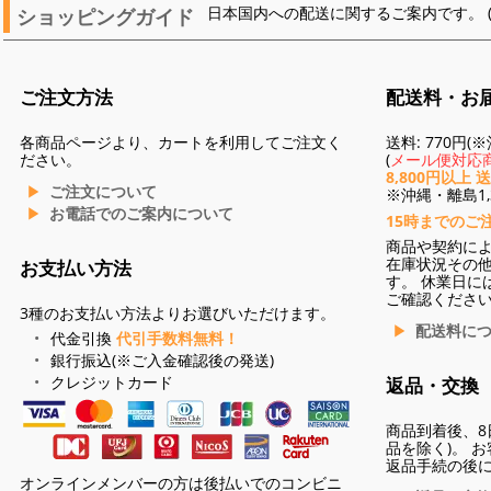
ショッピングガイド
日本国内への配送に関するご案内です。 
ご注文方法
配送料・お
各商品ページより、カートを利用してご注文く
送料: 770円
ださい。
(
メール便対応商
8,800円以上 
ご注文について
※沖縄・離島1,3
お電話でのご案内について
15時までのご
商品や契約に
在庫状況その
お支払い方法
す。 休業日に
ご確認くださ
3種のお支払い方法よりお選びいただけます。
配送料に
代金引換
代引手数料無料！
銀行振込(※ご入金確認後の発送)
クレジットカード
返品・交換
商品到着後、8
品を除く)。 
返品手続の後
オンラインメンバーの方は後払いでのコンビニ