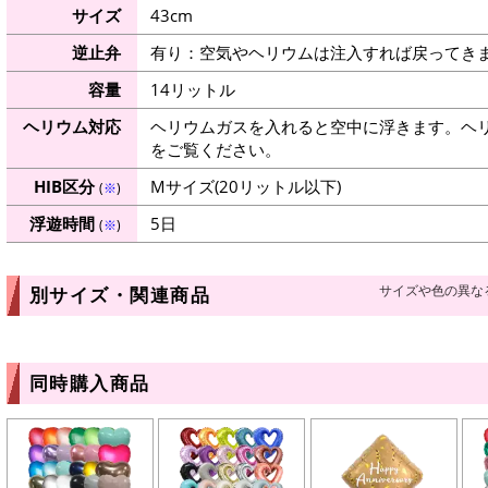
サイズ
43cm
逆止弁
有り：空気やヘリウムは注入すれば戻ってき
容量
14リットル
ヘリウム対応
ヘリウムガスを入れると空中に浮きます。ヘ
をご覧ください。
HIB区分
Mサイズ(20リットル以下)
(
※
)
浮遊時間
5日
(
※
)
サイズや色の異な
別サイズ・関連商品
同時購入商品