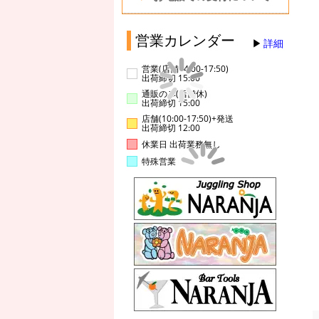
営業カレンダー
詳細
営業(店舗14:00-17:50)
出荷締切 15:00
通販のみ(店舗休)
出荷締切 15:00
店舗(10:00-17:50)+発送
出荷締切 12:00
休業日 出荷業務無し
特殊営業