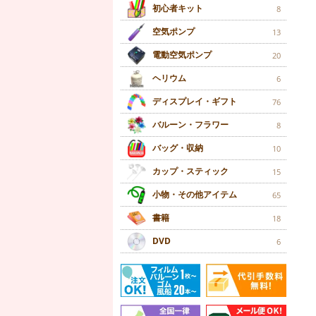
初心者キット
8
空気ポンプ
13
電動空気ポンプ
20
ヘリウム
6
ディスプレイ・ギフト
76
バルーン・フラワー
8
バッグ・収納
10
カップ・スティック
15
小物・その他アイテム
65
書籍
18
DVD
6