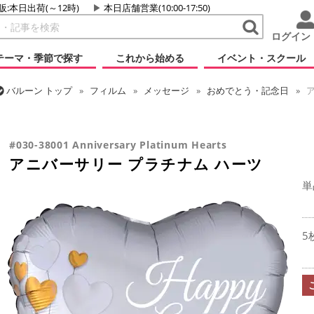
販:本日出荷(～12時)
本日店舗営業(10:00-17:50)
ログイン
テーマ・季節で探す
これから始める
イベント・スクール
バルーン
トップ
フィルム
メッセージ
おめでとう・記念日
ア
バルーン
トップ
フィルム
テーマ
ウエディング
アニバーサリ
#030-38001 Anniversary Platinum Hearts
アニバーサリー プラチナム ハーツ
単
5