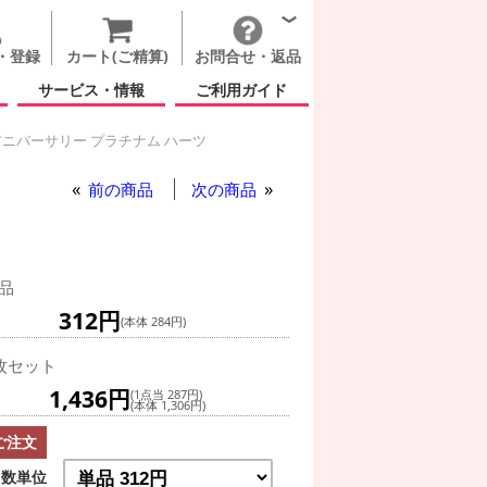
・登録
カート(ご精算)
お問合せ・返品
サービス・情報
ご利用ガイド
ニバーサリー プラチナム ハーツ
ー プラチナム ハーツ
前の商品
次の商品
品
312円
(本体 284円)
枚セット
1,436円
(1点当 287円)
(本体 1,306円)
ご注文
数単位