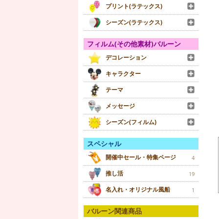
プリント(ラテックス)
シーズン(ラテックス)
フィルム(その他素材)バルーン
デコレーション
キャラクター
テーマ
メッセージ
シーズン(フィルム)
スペシャル
開催中セール・特集ページ
4
推し活
19
名入れ・オリジナル風船
1
バルーン関連商品