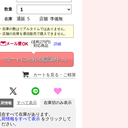
数量
通販
5
店舗
準備無
在庫
在庫の数はリアルタイムではありません。
店舗の在庫を通信販売で購入できません。
(送料275円)
詳細
対応商品
カートに入れる
(読込中...)
カートを見る
・ご精算
入荷情報
すべて表示
在庫切のみ表示
現在すべて在庫があります。
をクリックして
入荷情報をすべて表示
ください。