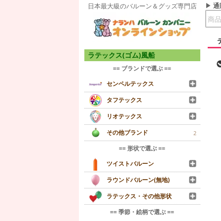
通
日本最大級のバルーン＆グッズ専門店
ラテックス(ゴム)風船
== ブランドで選ぶ ==
センペルテックス
タフテックス
リオテックス
その他ブランド
2
== 形状で選ぶ ==
ツイストバルーン
ラウンドバルーン(無地)
ラテックス・その他形状
== 季節・絵柄で選ぶ ==