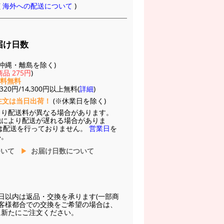
(
海外への配送について
)
届け日数
(※沖縄・離島を除く)
品 275円
)
送料無料
20円/14,300円以上無料(
詳細
)
注文は当日出荷！
(※休業日を除く)
より配送料が異なる場合があります。
他により配送が遅れる場合がありま
は配送を行っておりません。
営業日
を
い。
ついて
お届け日数について
日以内は返品・交換を承ります(一部商
お客様都合での交換をご希望の場合は、
に新たにご注文ください。