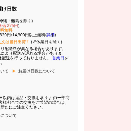
届け日数
(※沖縄・離島を除く)
品 275円
)
送料無料
20円/14,300円以上無料(
詳細
)
注文は当日出荷！
(※休業日を除く)
より配送料が異なる場合があります。
他により配送が遅れる場合がありま
は配送を行っておりません。
営業日
を
い。
ついて
お届け日数について
日以内は返品・交換を承ります(一部商
お客様都合での交換をご希望の場合は、
に新たにご注文ください。
換について