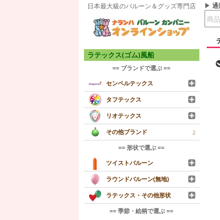
通
日本最大級のバルーン＆グッズ専門店
ラテックス(ゴム)風船
== ブランドで選ぶ ==
センペルテックス
タフテックス
リオテックス
その他ブランド
2
== 形状で選ぶ ==
ツイストバルーン
ラウンドバルーン(無地)
ラテックス・その他形状
== 季節・絵柄で選ぶ ==