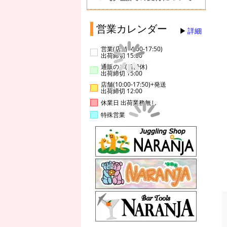
営業カレンダー
詳細
営業(店舗14:00-17:50)
出荷締切 15:00
通販のみ(店舗休)
出荷締切 15:00
店舗(10:00-17:50)+発送
出荷締切 12:00
休業日 出荷業務無し
特殊営業