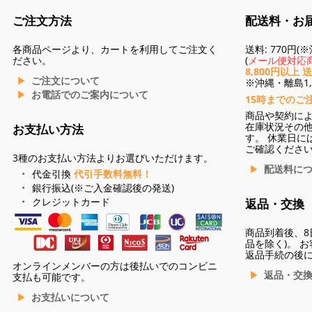
ご注文方法
配送料・お
各商品ページより、カートを利用してご注文く
送料: 770円
ださい。
(
メール便対応商
8,800円以上 
ご注文について
※沖縄・離島1,3
お電話でのご案内について
15時までのご
商品や契約に
在庫状況その
お支払い方法
す。 休業日に
ご確認くださ
3種のお支払い方法よりお選びいただけます。
配送料に
代金引換
代引手数料無料！
銀行振込(※ご入金確認後の発送)
クレジットカード
返品・交換
商品到着後、8
品を除く)。 
返品手続の後
オンラインメンバーの方は後払いでのコンビニ
返品・交
支払も可能です。
お支払いについて