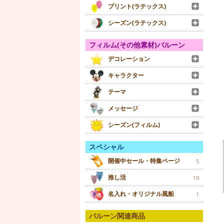
プリント(ラテックス)
シーズン(ラテックス)
フィルム(その他素材)バルーン
デコレーション
キャラクター
テーマ
メッセージ
シーズン(フィルム)
スペシャル
開催中セール・特集ページ
5
推し活
19
名入れ・オリジナル風船
1
バルーン関連商品