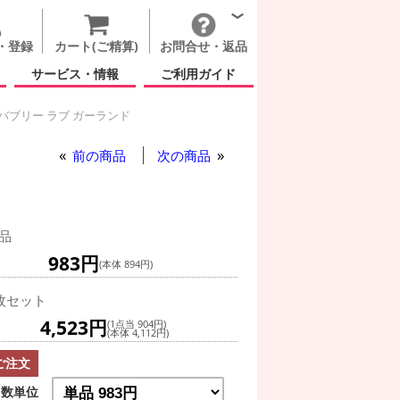
・登録
カート(ご精算)
お問合せ・返品
サービス・情報
ご利用ガイド
バブリー ラブ ガーランド
ーランド
前の商品
次の商品
品
983円
(本体 894円)
枚セット
4,523円
(1点当 904円)
(本体 4,112円)
ご注文
数単位