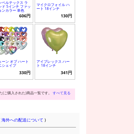
ンペルテックス ラ
マイクロフォイル ハ
ンド 5インチ ファッ
ート 18インチ
ョンカラー 単色
606円
130円
ェーン オブ ハート
アイブレックス ハー
ニシェイプ
ト 18インチ
330円
341円
た(ご購入された)商品一覧です。
すべて見る
(
海外への配送について
)