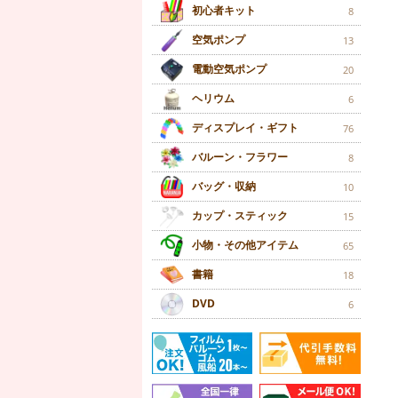
初心者キット
8
空気ポンプ
13
電動空気ポンプ
20
ヘリウム
6
ディスプレイ・ギフト
76
バルーン・フラワー
8
バッグ・収納
10
カップ・スティック
15
小物・その他アイテム
65
書籍
18
DVD
6