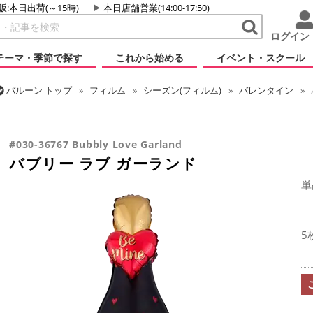
販:本日出荷(～15時)
本日店舗営業(14:00-17:50)
ログイン
テーマ・季節で探す
これから始める
イベント・スクール
バルーン
トップ
フィルム
シーズン(フィルム)
バレンタイン
バルーン
トップ
フィルム
メッセージ
ラブ
バブリー ラブ ガ
#030-36767 Bubbly Love Garland
バブリー ラブ ガーランド
単
5