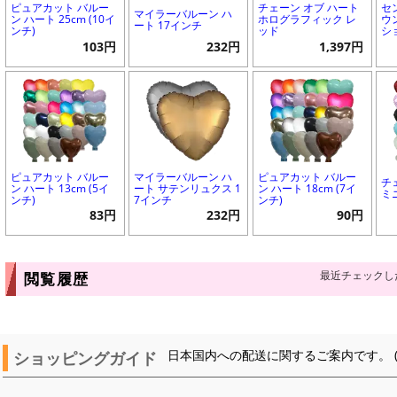
ピュアカット バルー
チェーン オブ ハート
セ
マイラーバルーン ハ
ン ハート 25cm (10イ
ホログラフィック レ
ウ
ート 17インチ
ンチ)
ッド
シ
103円
232円
1,397円
ピュアカット バルー
マイラーバルーン ハ
ピュアカット バルー
チ
ン ハート 13cm (5イ
ート サテンリュクス 1
ン ハート 18cm (7イ
ミ
ンチ)
7インチ
ンチ)
83円
232円
90円
最近チェックし
閲覧履歴
ショッピングガイド
日本国内への配送に関するご案内です。 