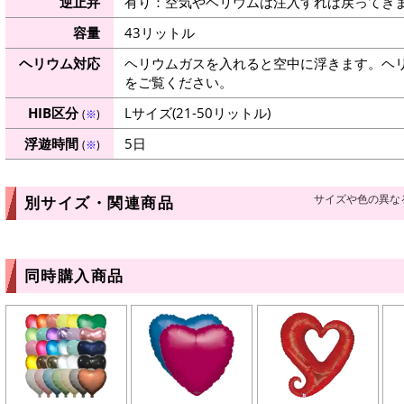
逆止弁
有り：空気やヘリウムは注入すれば戻ってき
容量
43リットル
ヘリウム対応
ヘリウムガスを入れると空中に浮きます。ヘ
をご覧ください。
HIB区分
Lサイズ(21-50リットル)
(
※
)
浮遊時間
5日
(
※
)
サイズや色の異な
別サイズ・関連商品
同時購入商品