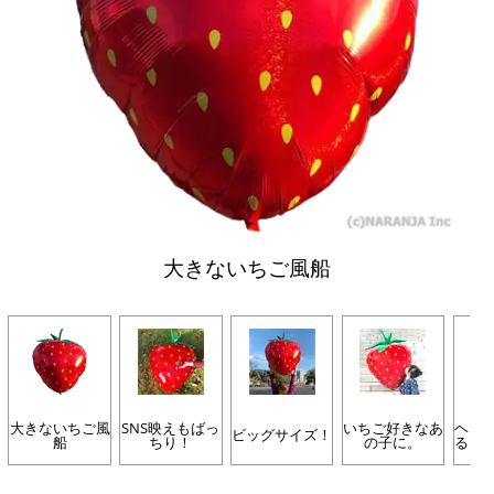
大きないちご風船
大きないちご風
SNS映えもばっ
いちご好きなあ
ヘリ
ビッグサイズ！
船
ちり！
の子に。
ると