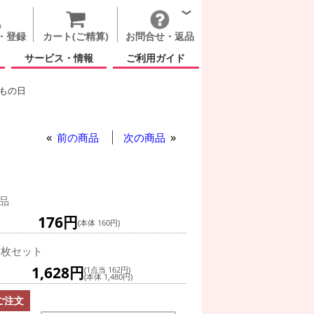
・登録
カート(ご精算)
お問合せ・返品
サービス・情報
ご利用ガイド
もの日
イト バスケボール 5インチ
プライト バスケボール 5インチ
前の商品
次の商品
品
176円
(本体 160円)
0枚セット
1,628円
(1点当 162円)
(本体 1,480円)
ご注文