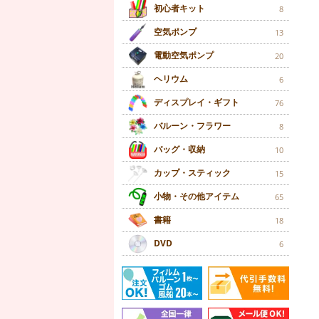
初心者キット
8
空気ポンプ
13
電動空気ポンプ
20
ヘリウム
6
ディスプレイ・ギフト
76
バルーン・フラワー
8
バッグ・収納
10
カップ・スティック
15
小物・その他アイテム
65
書籍
18
DVD
6