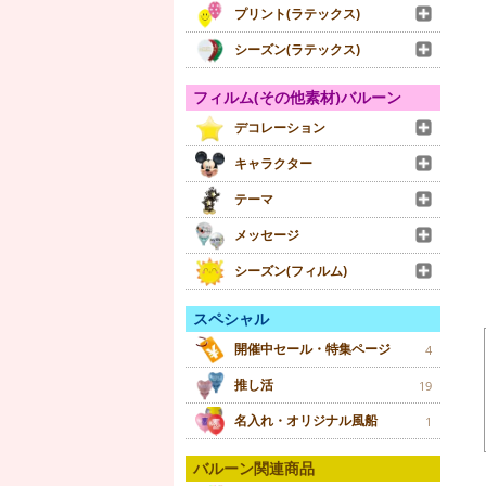
プリント(ラテックス)
シーズン(ラテックス)
フィルム(その他素材)バルーン
デコレーション
キャラクター
テーマ
メッセージ
シーズン(フィルム)
スペシャル
開催中セール・特集ページ
4
推し活
19
名入れ・オリジナル風船
1
バルーン関連商品