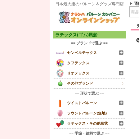
通
日本最大級のバルーン＆グッズ専門店
ラテックス(ゴム)風船
== ブランドで選ぶ ==
センペルテックス
タフテックス
リオテックス
その他ブランド
2
== 形状で選ぶ ==
ツイストバルーン
ラウンドバルーン(無地)
ラテックス・その他形状
== 季節・絵柄で選ぶ ==