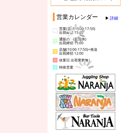
営業カレンダー
詳細
営業(店舗14:00-17:50)
出荷締切 15:00
通販のみ(店舗休)
出荷締切 15:00
店舗(10:00-17:50)+発送
出荷締切 12:00
休業日 出荷業務無し
特殊営業