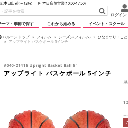
販:本日出荷(～12時)
本日店舗営業(10:00-17:50)
ログイン
テーマ・季節で探す
これから始める
イベント・スクール
バルーン
トップ
フィルム
シーズン(フィルム)
ひなまつり・こど
アップライト バスケボール 5インチ
バルーン
トップ
フィルム
テーマ
乗り物・スポーツ
アップラ
バルーン
トップ
フィルム
デコレーション
アップライト
アッ
#040-21416 Upright Basket Ball 5"
アップライト バスケボール 5インチ
単
1