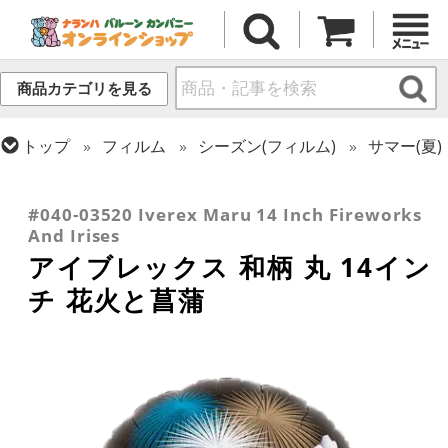
商品カテゴリを見る
トップ
フィルム
シーズン(フィルム)
サマー(夏)
トップ
フィルム
テーマ
植物・お花
トップ
フィルム
デコレーション
トップ
フィルム
テーマ
和風バルーン
アイブレックス
#040-03520 Iverex Maru 14 Inch Fireworks
And Irises
アイブレックス 和柄 丸 14イン
チ 花火と菖蒲