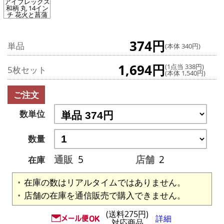
アイブレックス
和柄 丸 14イン
チ 花火と菖蒲
374円
単品
(本体 340円)
1,694円
(1点当 338円)
5枚セット
(本体 1,540円)
ご注文
数単位
数量
通販
5
店舗
2
在庫
在庫の数はリアルタイムではありません。
店舗の在庫を通信販売で購入できません。
(送料275円)
詳細
対応商品