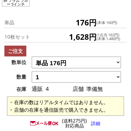
卵 プラム ブル
ー 5インチ
176円
単品
(本体 160円)
1,628円
(1点当 162円)
10枚セット
(本体 1,480円)
ご注文
数単位
数量
通販
4
店舗
準備無
在庫
在庫の数はリアルタイムではありません。
店舗の在庫を通信販売で購入できません。
(送料275円)
詳細
対応商品