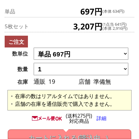
697円
単品
(本体 634円)
3,207円
(1点当 641円)
5枚セット
(本体 2,916円)
ご注文
数単位
数量
通販
19
店舗
準備無
在庫
在庫の数はリアルタイムではありません。
店舗の在庫を通信販売で購入できません。
(送料275円)
詳細
対応商品
カートに入れる
(読込中...)