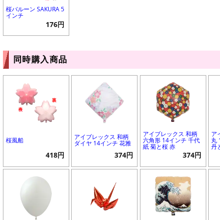
桜バルーン SAKURA 5
インチ
176円
同時購入商品
アイブレックス 和柄
ア
アイブレックス 和柄
桜風船
六角形 14インチ 千代
丸
ダイヤ 14インチ 花雅
紙 菊と桜 赤
丹
418円
374円
374円