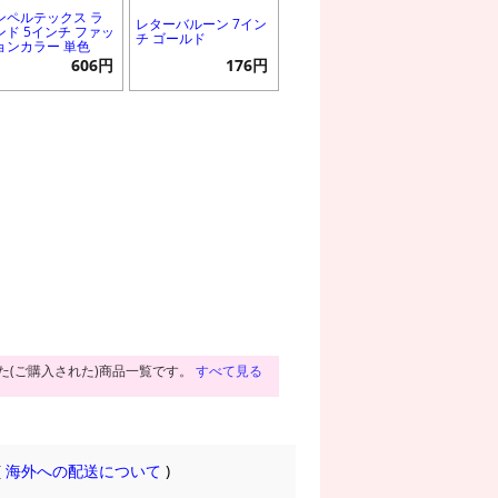
ンペルテックス ラ
レターバルーン 7イン
ンド 5インチ ファッ
チ ゴールド
ョンカラー 単色
606円
176円
た(ご購入された)商品一覧です。
すべて見る
(
海外への配送について
)