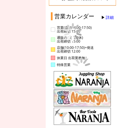
営業カレンダー
詳細
営業(店舗14:00-17:50)
出荷締切 15:00
通販のみ(店舗休)
出荷締切 15:00
店舗(10:00-17:50)+発送
出荷締切 12:00
休業日 出荷業務無し
特殊営業