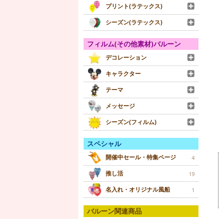
プリント(ラテックス)
シーズン(ラテックス)
フィルム(その他素材)バルーン
デコレーション
キャラクター
テーマ
メッセージ
シーズン(フィルム)
スペシャル
開催中セール・特集ページ
4
推し活
19
名入れ・オリジナル風船
1
バルーン関連商品