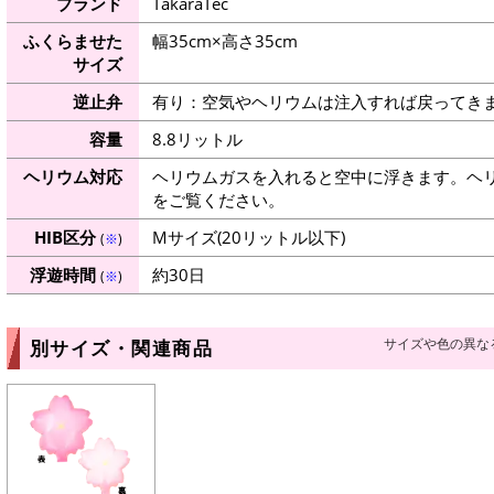
ブランド
TakaraTec
ふくらませた
幅35cm×高さ35cm
サイズ
逆止弁
有り：空気やヘリウムは注入すれば戻ってき
容量
8.8リットル
ヘリウム対応
ヘリウムガスを入れると空中に浮きます。ヘ
をご覧ください。
HIB区分
Mサイズ(20リットル以下)
(
※
)
浮遊時間
約30日
(
※
)
サイズや色の異な
別サイズ・関連商品