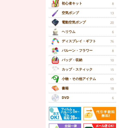
初心者キット
8
空気ポンプ
13
電動空気ポンプ
20
ヘリウム
6
ディスプレイ・ギフト
76
バルーン・フラワー
8
バッグ・収納
10
カップ・スティック
15
小物・その他アイテム
65
書籍
18
DVD
6