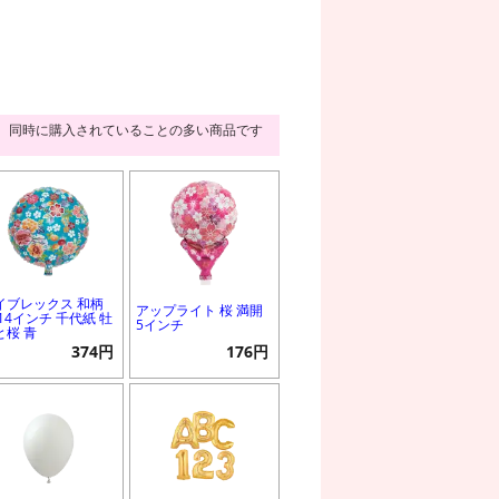
同時に購入されていることの多い商品です
イブレックス 和柄
アップライト 桜 満開
 14インチ 千代紙 牡
5インチ
と桜 青
374円
176円