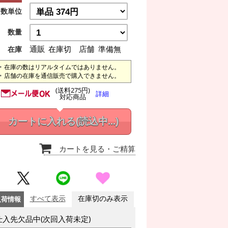
数単位
数量
通販
在庫切
店舗
準備無
在庫
在庫の数はリアルタイムではありません。
店舗の在庫を通信販売で購入できません。
(送料275円)
詳細
対応商品
カートに入れる
(読込中...)
カートを見る
・ご精算
入荷情報
すべて表示
在庫切のみ表示
仕入先欠品中(次回入荷未定)