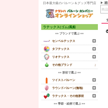
通
日本最大級のバルーン＆グッズ専門店
ラテックス(ゴム)風船
== ブランドで選ぶ ==
センペルテックス
タフテックス
リオテックス
その他ブランド
2
== 形状で選ぶ ==
ツイストバルーン
ラウンドバルーン(無地)
ラテックス・その他形状
== 季節・絵柄で選ぶ ==