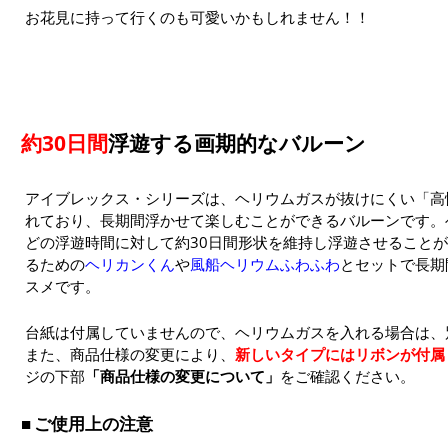
お花見に持って行くのも可愛いかもしれません！！
約30日間
浮遊する画期的なバルーン
アイブレックス・シリーズは、ヘリウムガスが抜けにくい「高
れており、長期間浮かせて楽しむことができるバルーンです。
どの浮遊時間に対して約30日間形状を維持し浮遊させること
るための
ヘリカンくん
や
風船ヘリウムふわふわ
とセットで長期
スメです。
台紙は付属していませんので、ヘリウムガスを入れる場合は、
また、商品仕様の変更により、
新しいタイプにはリボンが付属
ジの下部
「商品仕様の変更について」
をご確認ください。
ご使用上の注意