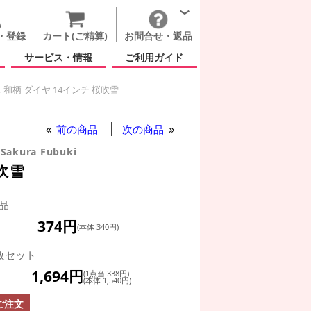
・登録
カート(ご精算)
お問合せ・返品
サービス・情報
ご利用ガイド
和柄 ダイヤ 14インチ 桜吹雪
イースター
イブレックス 和柄 ダイヤ 14インチ 桜吹雪
 和柄 ダイヤ 14インチ 桜吹雪
前の商品
次の商品
 Sakura Fubuki
吹雪
品
374円
(本体 340円)
枚セット
1,694円
(1点当 338円)
(本体 1,540円)
ご注文