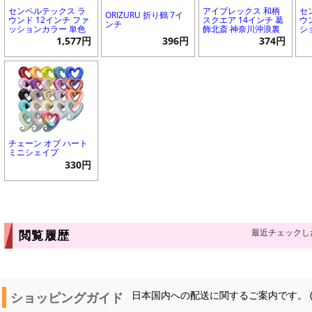
センペルテックス ラ
アイブレックス 和柄
セ
ORIZURU 折り鶴 7イ
ウンド 12インチ ファ
スクエア 14インチ 葛
ウ
ンチ
ッションカラー 単色
飾北斎 神奈川沖浪裏
シ
1,577円
396円
374円
チェーン オブ ハート
ミニシェイプ
330円
最近チェックし
閲覧履歴
ショッピングガイド
日本国内への配送に関するご案内です。 