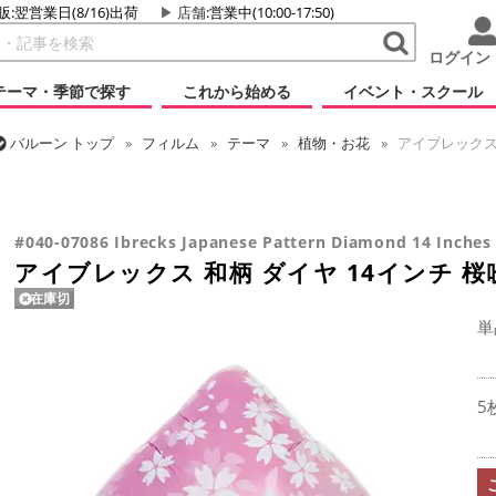
販:翌営業日(8/16)出荷
店舗
:営業中(10:00-17:50)
ログイン
テーマ・季節で探す
これから始める
イベント・スクール
バルーン
トップ
フィルム
テーマ
植物・お花
アイブレックス 
バルーン
トップ
フィルム
シーズン(フィルム)
スプリング(春)・
バルーン
トップ
フィルム
デコレーション
アイブレックス
ア
バルーン
トップ
フィルム
テーマ
和風バルーン
アイブレックス
アイブレックス 和柄 ダイヤ 14インチ 桜吹雪
#040-07086 Ibrecks Japanese Pattern Diamond 14 Inches
アイブレックス 和柄 ダイヤ 14インチ 桜
在庫切
単
5