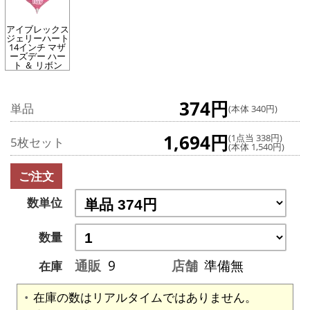
アイブレックス
ジェリーハート
14インチ マザ
ーズデー ハー
ト ＆ リボン
374円
単品
(本体 340円)
1,694円
(1点当 338円)
5枚セット
(本体 1,540円)
ご注文
数単位
数量
通販
9
店舗
準備無
在庫
在庫の数はリアルタイムではありません。