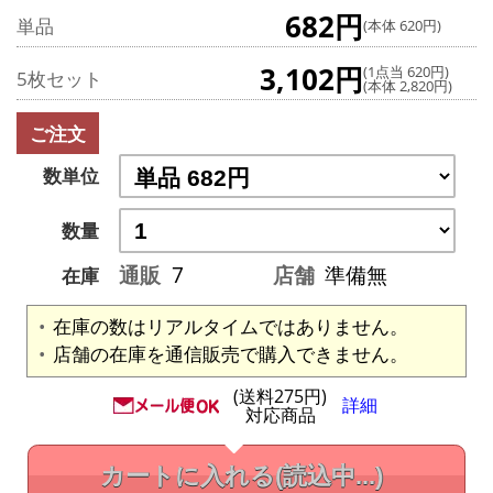
682円
単品
(本体 620円)
3,102円
(1点当 620円)
5枚セット
(本体 2,820円)
ご注文
数単位
数量
通販
7
店舗
準備無
在庫
在庫の数はリアルタイムではありません。
店舗の在庫を通信販売で購入できません。
(送料275円)
詳細
対応商品
カートに入れる
(読込中...)