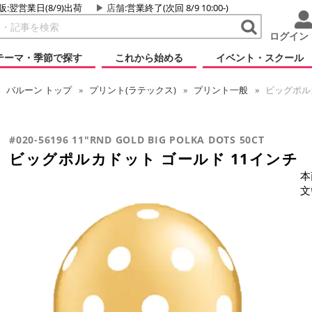
販:翌営業日(8/9)出荷
店舗
:営業終了(次回 8/9 10:00-)
ログイン
テーマ・季節で探す
これから始める
イベント・スクール
バルーン
トップ
プリント(ラテックス)
プリント一般
ビッグポルカ
#020-56196 11"RND GOLD BIG POLKA DOTS 50CT
ビッグポルカドット ゴールド 11インチ
本
文