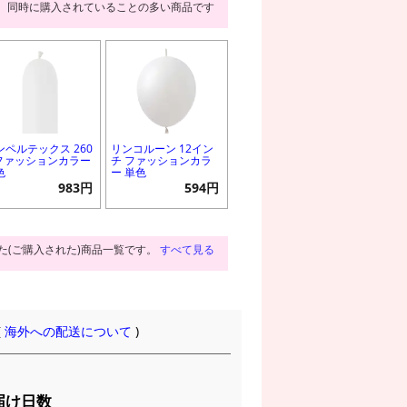
同時に購入されていることの多い商品です
ンペルテックス 260
リンコルーン 12イン
 ファッションカラー
チ ファッションカラ
色
ー 単色
983円
594円
た(ご購入された)商品一覧です。
すべて見る
(
海外への配送について
)
届け日数