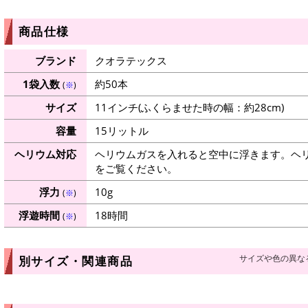
商品仕様
ブランド
クオラテックス
1袋入数
約50本
(
※
)
サイズ
11インチ(ふくらませた時の幅：約28cm)
容量
15リットル
ヘリウム対応
ヘリウムガスを入れると空中に浮きます。ヘ
をご覧ください。
浮力
10g
(
※
)
浮遊時間
18時間
(
※
)
サイズや色の異な
別サイズ・関連商品