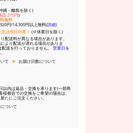
(※沖縄・離島を除く)
品 275円
)
送料無料
20円/14,300円以上無料(
詳細
)
注文は当日出荷！
(※休業日を除く)
より配送料が異なる場合があります。
他により配送が遅れる場合がありま
は配送を行っておりません。
営業日
を
い。
ついて
お届け日数について
日以内は返品・交換を承ります(一部商
お客様都合での交換をご希望の場合は、
に新たにご注文ください。
換について