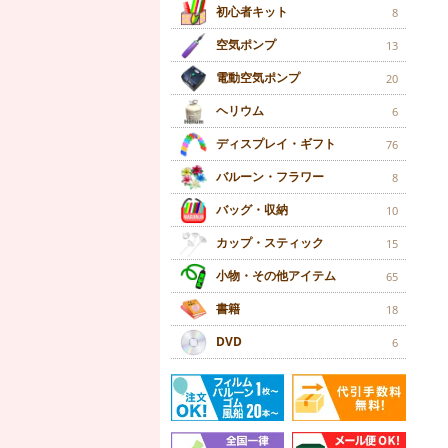
初心者キット
8
空気ポンプ
13
電動空気ポンプ
20
ヘリウム
6
ディスプレイ・ギフト
76
バルーン・フラワー
8
バッグ・収納
10
カップ・スティック
15
小物・その他アイテム
65
書籍
18
DVD
6