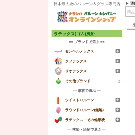
通
日本最大級のバルーン＆グッズ専門店
ラテックス(ゴム)風船
== ブランドで選ぶ ==
センペルテックス
タフテックス
リオテックス
その他ブランド
2
== 形状で選ぶ ==
ツイストバルーン
ラウンドバルーン(無地)
ラテックス・その他形状
== 季節・絵柄で選ぶ ==