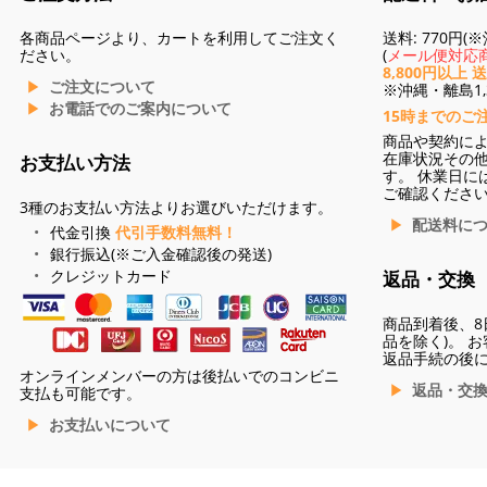
各商品ページより、カートを利用してご注文く
送料: 770円
ださい。
(
メール便対応商
8,800円以上 
ご注文について
※沖縄・離島1,3
お電話でのご案内について
15時までのご
商品や契約に
在庫状況その
お支払い方法
す。 休業日に
ご確認くださ
3種のお支払い方法よりお選びいただけます。
配送料に
代金引換
代引手数料無料！
銀行振込(※ご入金確認後の発送)
クレジットカード
返品・交換
商品到着後、8
品を除く)。 
返品手続の後
オンラインメンバーの方は後払いでのコンビニ
返品・交
支払も可能です。
お支払いについて