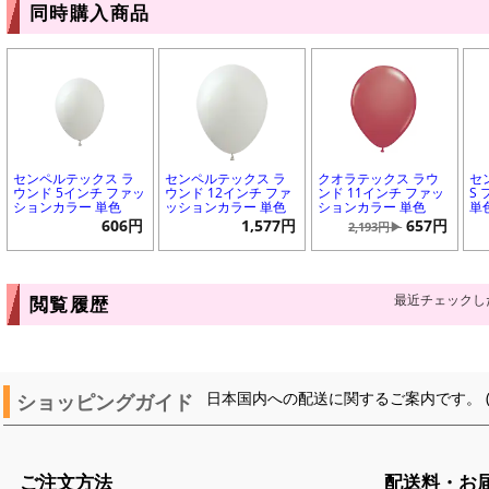
同時購入商品
センペルテックス ラ
センペルテックス ラ
クオラテックス ラウ
セ
ウンド 5インチ ファッ
ウンド 12インチ ファ
ンド 11インチ ファッ
S
ションカラー 単色
ッションカラー 単色
ションカラー 単色
単
606円
1,577円
657円
2,193円▶
最近チェックし
閲覧履歴
ショッピングガイド
日本国内への配送に関するご案内です。 
ご注文方法
配送料・お