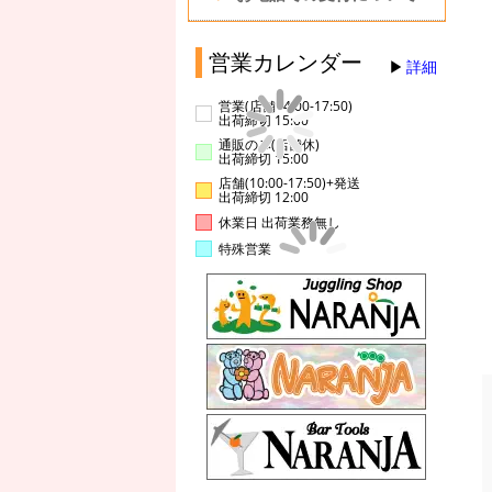
営業カレンダー
詳細
営業(店舗14:00-17:50)
出荷締切 15:00
通販のみ(店舗休)
出荷締切 15:00
店舗(10:00-17:50)+発送
出荷締切 12:00
休業日 出荷業務無し
特殊営業