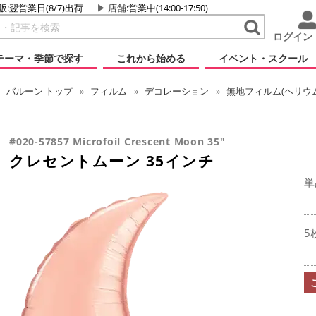
販:翌営業日(8/7)出荷
店舗
:営業中(14:00-17:50)
ログイン
テーマ・季節で探す
これから始める
イベント・スクール
バルーン
トップ
フィルム
デコレーション
無地フィルム(ヘリウ
#020-57857 Microfoil Crescent Moon 35"
クレセントムーン 35インチ
単
5