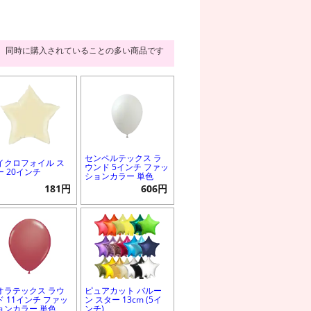
同時に購入されていることの多い商品です
センペルテックス ラ
イクロフォイル ス
ウンド 5インチ ファッ
ー 20インチ
ションカラー 単色
181円
606円
オラテックス ラウ
ピュアカット バルー
ド 11インチ ファッ
ン スター 13cm (5イ
ョンカラー 単色
ンチ)