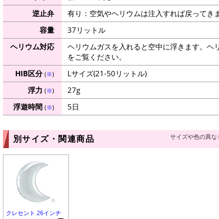
逆止弁
有り：空気やヘリウムは注入すれば戻ってき
容量
37リットル
ヘリウム対応
ヘリウムガスを入れると空中に浮きます。ヘ
をご覧ください。
HIB区分
Lサイズ(21-50リットル)
(
※
)
浮力
27g
(
※
)
浮遊時間
5日
(
※
)
サイズや色の異な
別サイズ・関連商品
クレセント 26インチ