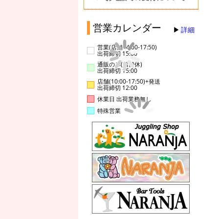
営業カレンダー
詳細
営業(店舗14:00-17:50)
出荷締切 15:00
通販のみ(店舗休)
出荷締切 15:00
店舗(10:00-17:50)+発送
出荷締切 12:00
休業日 出荷業務無し
特殊営業