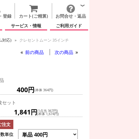
・登録
カート(ご精算)
お問合せ・返品
サービス・情報
ご利用ガイド
ム対応)
クレセントムーン 35インチ
前の商品
次の商品
品
400円
(本体 364円)
枚セット
1,841円
(1点当 367円)
(本体 1,674円)
ご注文
数単位