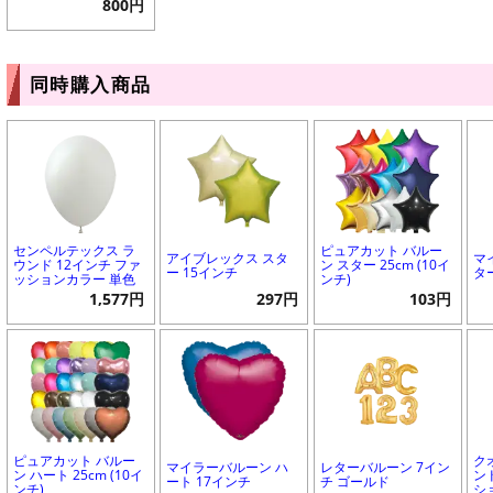
800円
同時購入商品
センペルテックス ラ
ピュアカット バルー
アイブレックス スタ
マ
ウンド 12インチ ファ
ン スター 25cm (10イ
ー 15インチ
タ
ッションカラー 単色
ンチ)
1,577円
297円
103円
ピュアカット バルー
ク
マイラーバルーン ハ
レターバルーン 7イン
ン ハート 25cm (10イ
ン
ート 17インチ
チ ゴールド
ンチ)
シ