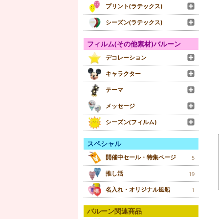
プリント(ラテックス)
シーズン(ラテックス)
フィルム(その他素材)バルーン
デコレーション
キャラクター
テーマ
メッセージ
シーズン(フィルム)
スペシャル
開催中セール・特集ページ
5
推し活
19
名入れ・オリジナル風船
1
バルーン関連商品