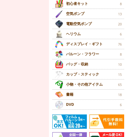
初心者キット
8
空気ポンプ
13
電動空気ポンプ
20
ヘリウム
6
ディスプレイ・ギフト
76
バルーン・フラワー
8
バッグ・収納
10
カップ・スティック
15
小物・その他アイテム
65
書籍
18
DVD
6