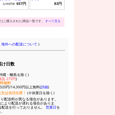
657円
83円
2,193円▶
た(ご購入された)商品一覧です。
すべて見る
(
海外への配送について
)
届け日数
(※沖縄・離島を除く)
品 275円
)
送料無料
20円/14,300円以上無料(
詳細
)
注文は当日出荷！
(※休業日を除く)
より配送料が異なる場合があります。
他により配送が遅れる場合がありま
は配送を行っておりません。
営業日
を
い。