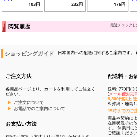
103円
232円
176円
最近チェックし
閲覧履歴
ショッピングガイド
日本国内への配送に関するご案内です。 
ご注文方法
配送料・お
各商品ページより、カートを利用してご注文く
送料: 770円
ださい。
(
メール便対応商
8,800円以上 
ご注文について
※沖縄・離島1,3
お電話でのご案内について
15時までのご
商品や契約に
在庫状況その
お支払い方法
す。 休業日に
ご確認くださ
3種のお支払い方法よりお選びいただけます。