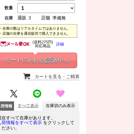
数量
通販
3
店舗
準備無
在庫
在庫の数はリアルタイムではありません。
店舗の在庫を通信販売で購入できません。
(送料275円)
詳細
対応商品
カートに入れる
(読込中...)
カートを見る
・ご精算
入荷情報
すべて表示
在庫切のみ表示
現在すべて在庫があります。
をクリックして
入荷情報をすべて表示
ください。