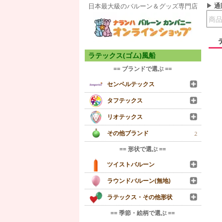
通
日本最大級のバルーン＆グッズ専門店
ラテックス(ゴム)風船
== ブランドで選ぶ ==
センペルテックス
タフテックス
リオテックス
その他ブランド
2
== 形状で選ぶ ==
ツイストバルーン
ラウンドバルーン(無地)
ラテックス・その他形状
== 季節・絵柄で選ぶ ==