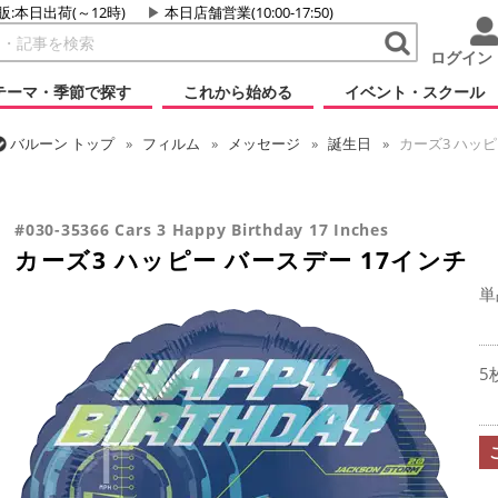
販:本日出荷(～12時)
本日店舗営業(10:00-17:50)
ログイン
テーマ・季節で探す
これから始める
イベント・スクール
バルーン
トップ
フィルム
メッセージ
誕生日
カーズ3 ハッピ
バルーン
トップ
フィルム
キャラクター
ディズニー
カーズ3
#030-35366 Cars 3 Happy Birthday 17 Inches
カーズ3 ハッピー バースデー 17インチ
単
5