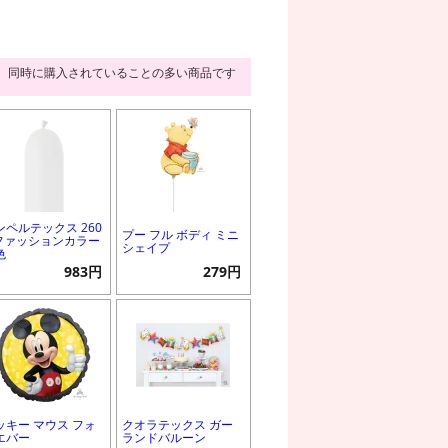
同時に購入されていることの多い商品です
ンペルテックス 260
プー フル ボディ ミニ
 ファッションカラー
シェイプ
色
983円
279円
ッキー マウス フォ
クオラテックス ガー
エバー
ランドバルーン