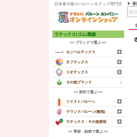
通
日本最大級のバルーン＆グッズ専門店
ラテックス(ゴム)風船
== ブランドで選ぶ ==
センペルテックス
タフテックス
リオテックス
その他ブランド
2
== 形状で選ぶ ==
ツイストバルーン
ラウンドバルーン(無地)
ラテックス・その他形状
== 季節・絵柄で選ぶ ==