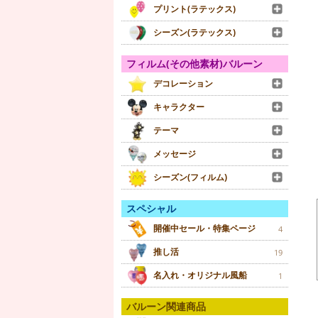
プリント(ラテックス)
シーズン(ラテックス)
フィルム(その他素材)バルーン
デコレーション
キャラクター
テーマ
メッセージ
シーズン(フィルム)
スペシャル
開催中セール・特集ページ
4
推し活
19
名入れ・オリジナル風船
1
バルーン関連商品