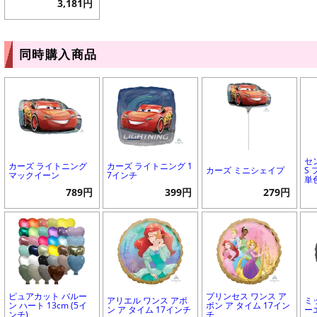
3,181円
同時購入商品
セ
カーズ ライトニング
カーズ ライトニング 1
カーズ ミニシェイプ
S
マックイーン
7インチ
単
789円
399円
279円
ピュアカット バルー
プリンセス ワンス ア
アリエル ワンス アポ
ミ
ン ハート 13cm (5イ
ポン ア タイム 17イン
ン ア タイム 17インチ
ー
ンチ)
チ