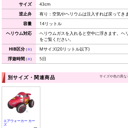
サイズ
43cm
逆止弁
有り：空気やヘリウムは注入すれば戻ってき
容量
14リットル
ヘリウム対応
ヘリウムガスを入れると空中に浮きます。ヘ
をご覧ください。
HIB区分
Mサイズ(20リットル以下)
(
※
)
浮遊時間
5日
(
※
)
サイズや色の異な
別サイズ・関連商品
エアウォーカー カー
ズ