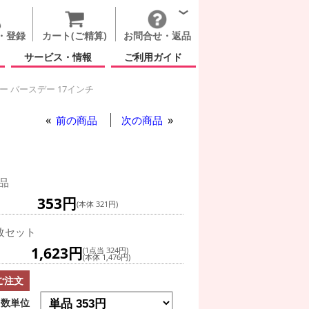
・登録
カート(ご精算)
お問合せ・返品
サービス・情報
ご利用ガイド
ー バースデー 17インチ
 ハッピー バースデー 17インチ
前の商品
次の商品
品
353円
(本体 321円)
枚セット
1,623円
(1点当 324円)
(本体 1,476円)
ご注文
数単位