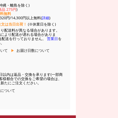
(※沖縄・離島を除く)
品 275円
)
送料無料
20円/14,300円以上無料(
詳細
)
注文は当日出荷！
(※休業日を除く)
より配送料が異なる場合があります。
他により配送が遅れる場合がありま
は配送を行っておりません。
営業日
を
い。
ついて
お届け日数について
日以内は返品・交換を承ります(一部商
お客様都合での交換をご希望の場合は、
に新たにご注文ください。
換について