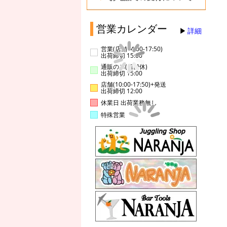
営業カレンダー
詳細
営業(店舗14:00-17:50)
出荷締切 15:00
通販のみ(店舗休)
出荷締切 15:00
店舗(10:00-17:50)+発送
出荷締切 12:00
休業日 出荷業務無し
特殊営業