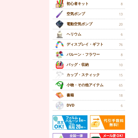
初心者キット
8
空気ポンプ
13
電動空気ポンプ
20
ヘリウム
6
ディスプレイ・ギフト
76
バルーン・フラワー
8
バッグ・収納
10
カップ・スティック
15
小物・その他アイテム
65
書籍
18
DVD
6