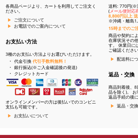
各商品ページより、カートを利用してご注文く
送料: 770円
ださい。
(
メール便対応商
8,800円以上 
ご注文について
※沖縄・離島1,3
お電話でのご案内について
15時までのご
商品や契約に
在庫状況その
お支払い方法
す。 休業日に
ご確認くださ
3種のお支払い方法よりお選びいただけます。
配送料に
代金引換
代引手数料無料！
銀行振込(※ご入金確認後の発送)
クレジットカード
返品・交換
商品到着後、8
品を除く)。 
返品手続の後
オンラインメンバーの方は後払いでのコンビニ
返品・交
支払も可能です。
お支払いについて