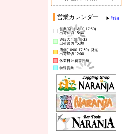
営業カレンダー
詳細
営業(店舗14:00-17:50)
出荷締切 15:00
通販のみ(店舗休)
出荷締切 15:00
店舗(10:00-17:50)+発送
出荷締切 12:00
休業日 出荷業務無し
特殊営業