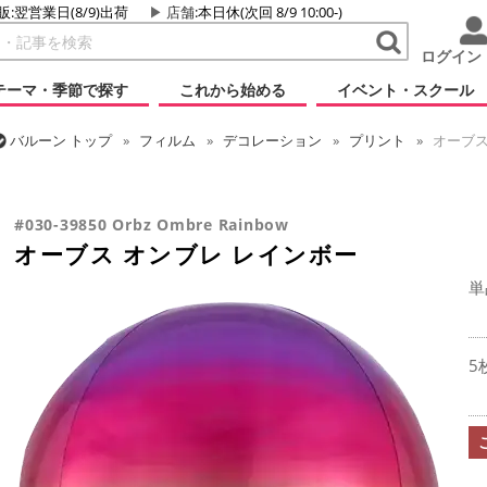
販:翌営業日(8/9)出荷
店舗
:本日休(次回 8/9 10:00-)
ログイン
テーマ・季節で探す
これから始める
イベント・スクール
バルーン
トップ
フィルム
デコレーション
プリント
オーブス
バルーン
トップ
フィルム
オーブス
オーブス オンブレ レインボ
#030-39850 Orbz Ombre Rainbow
オーブス オンブレ レインボー
単
5