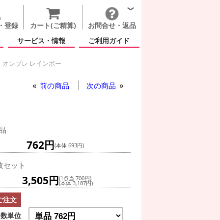
・登録
カート(ご精算)
お問合せ・返品
サービス・情報
ご利用ガイド
 オンブレ レインボー
ー
前の商品
次の商品
品
762円
(本体 693円)
枚セット
3,505円
(1点当 700円)
(本体 3,187円)
ご注文
数単位