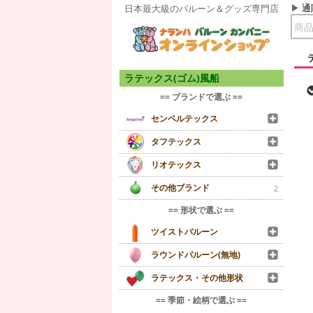
通
日本最大級のバルーン＆グッズ専門店
ラテックス(ゴム)風船
== ブランドで選ぶ ==
センペルテックス
タフテックス
リオテックス
その他ブランド
2
== 形状で選ぶ ==
ツイストバルーン
ラウンドバルーン(無地)
ラテックス・その他形状
== 季節・絵柄で選ぶ ==