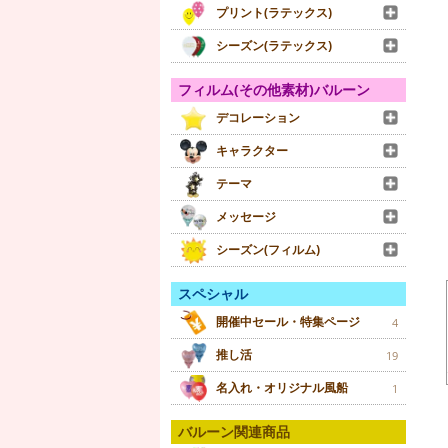
プリント(ラテックス)
シーズン(ラテックス)
フィルム(その他素材)バルーン
デコレーション
キャラクター
テーマ
メッセージ
シーズン(フィルム)
スペシャル
開催中セール・特集ページ
4
推し活
19
名入れ・オリジナル風船
1
バルーン関連商品