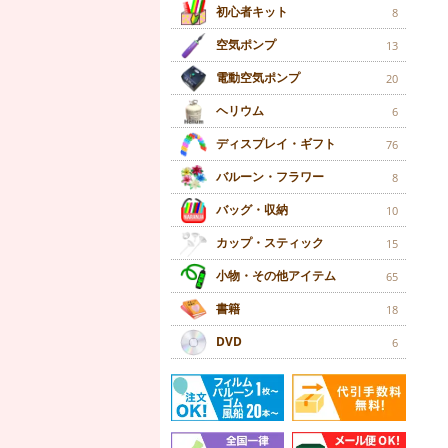
初心者キット
8
空気ポンプ
13
電動空気ポンプ
20
ヘリウム
6
ディスプレイ・ギフト
76
バルーン・フラワー
8
バッグ・収納
10
カップ・スティック
15
小物・その他アイテム
65
書籍
18
DVD
6