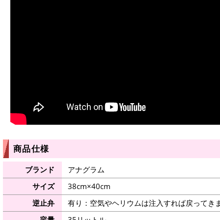
商品仕様
ブランド
アナグラム
サイズ
38cm×40cm
逆止弁
有り：空気やヘリウムは注入すれば戻ってき
容量
35リットル