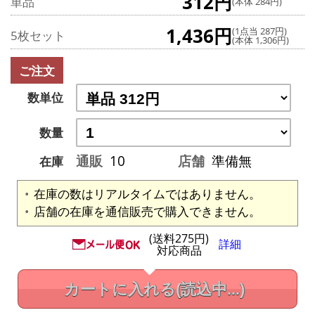
312円
単品
(本体 284円)
1,436円
(1点当 287円)
5枚セット
(本体 1,306円)
ご注文
数単位
数量
通販
10
店舗
準備無
在庫
在庫の数はリアルタイムではありません。
店舗の在庫を通信販売で購入できません。
(送料275円)
詳細
対応商品
カートに入れる
(読込中...)