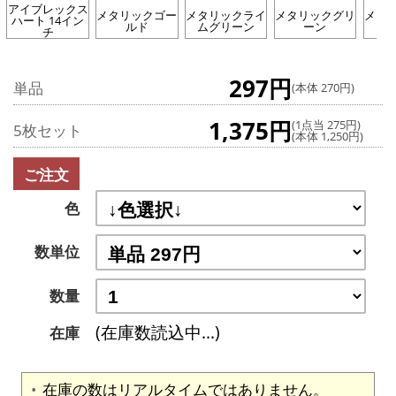
アイブレックス
メタリックゴー
メタリックライ
メタリックグリ
メタ
ハート 14イン
ルド
ムグリーン
ーン
チ
297円
単品
(本体 270円)
1,375円
(1点当 275円)
5枚セット
(本体 1,250円)
ご注文
色
数単位
数量
(在庫数読込中...)
在庫
在庫の数はリアルタイムではありません。