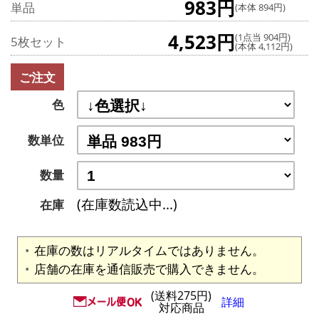
983円
単品
(本体 894円)
4,523円
(1点当 904円)
5枚セット
(本体 4,112円)
ご注文
色
数単位
数量
(在庫数読込中...)
在庫
在庫の数はリアルタイムではありません。
店舗の在庫を通信販売で購入できません。
(送料275円)
詳細
対応商品