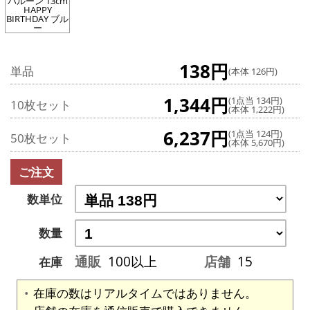
バルーン 13cm
HAPPY
BIRTHDAY ブル
ー
138円
単品
(本体 126円)
1,344円
(1点当 134円)
10枚セット
(本体 1,222円)
6,237円
(1点当 124円)
50枚セット
(本体 5,670円)
ご注文
数単位
数量
通販
100以上
店舗
15
在庫
在庫の数はリアルタイムではありません。