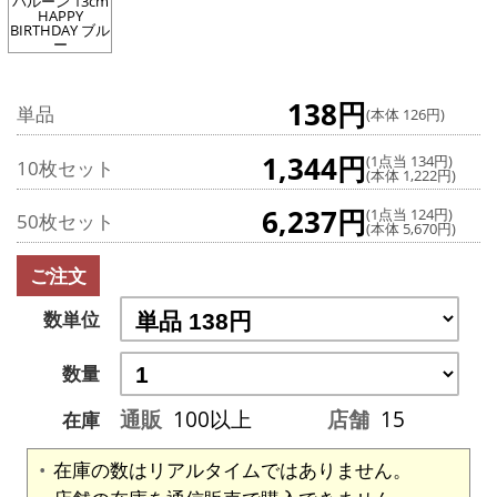
バルーン 13cm
HAPPY
BIRTHDAY ブル
ー
138円
単品
(本体 126円)
1,344円
(1点当 134円)
10枚セット
(本体 1,222円)
6,237円
(1点当 124円)
50枚セット
(本体 5,670円)
ご注文
数単位
数量
通販
100以上
店舗
15
在庫
在庫の数はリアルタイムではありません。