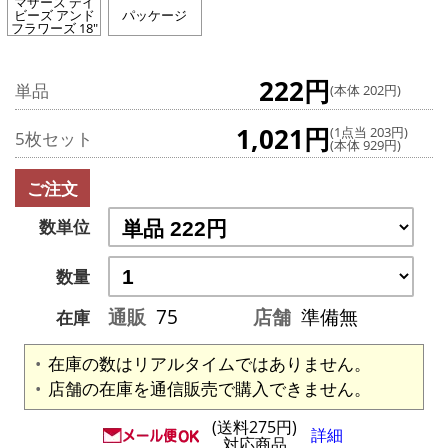
マザーズ デイ
ビーズ アンド
パッケージ
フラワーズ 18"
222円
単品
(本体 202円)
1,021円
(1点当 203円)
5枚セット
(本体 929円)
ご注文
数単位
数量
通販
75
店舗
準備無
在庫
在庫の数はリアルタイムではありません。
店舗の在庫を通信販売で購入できません。
(送料275円)
詳細
対応商品