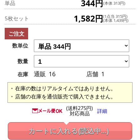
344円
単品
(本体 313円)
1,582円
(1点当 315円)
5枚セット
(本体 1,439円)
ご注文
数単位
数量
通販
16
店舗
1
在庫
在庫の数はリアルタイムではありません。
店舗の在庫を通信販売で購入できません。
(送料275円)
詳細
対応商品
カートに入れる
(読込中...)