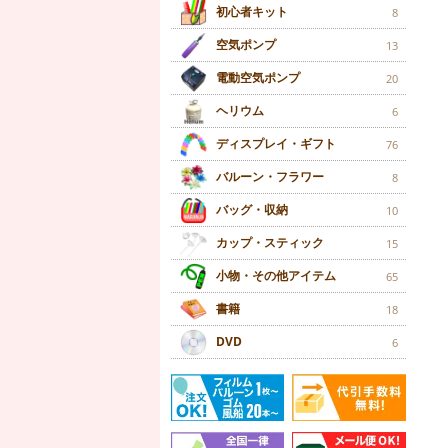
初心者キット
8
空気ポンプ
13
電動空気ポンプ
20
ヘリウム
6
ディスプレイ・ギフト
76
バルーン・フラワー
8
バッグ・収納
10
カップ・スティック
15
小物・その他アイテム
65
書籍
18
DVD
6