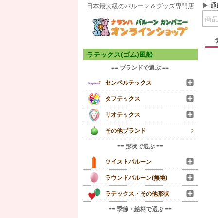
通
日本最大級のバルーン＆グッズ専門店
ラテックス(ゴム)風船
== ブランドで選ぶ ==
センペルテックス
タフテックス
リオテックス
その他ブランド
2
== 形状で選ぶ ==
ツイストバルーン
ラウンドバルーン(無地)
ラテックス・その他形状
== 季節・絵柄で選ぶ ==