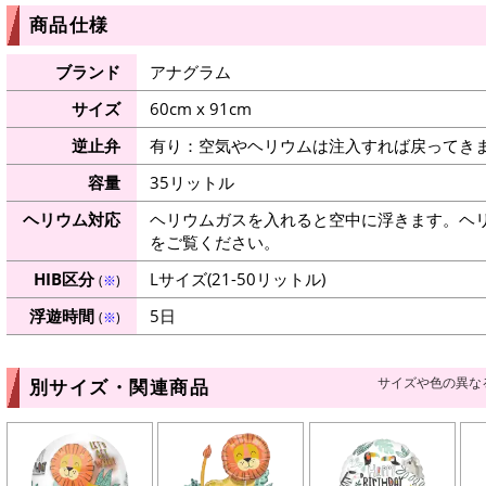
商品仕様
ブランド
アナグラム
サイズ
60cm x 91cm
逆止弁
有り：空気やヘリウムは注入すれば戻ってき
容量
35リットル
ヘリウム対応
ヘリウムガスを入れると空中に浮きます。ヘ
をご覧ください。
HIB区分
Lサイズ(21-50リットル)
(
※
)
浮遊時間
5日
(
※
)
サイズや色の異な
別サイズ・関連商品