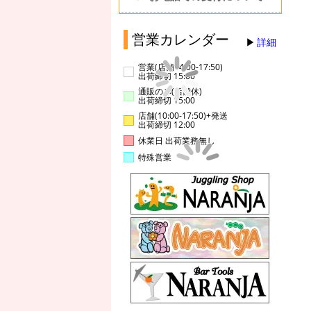
営業カレンダー
詳細
営業(店舗14:00-17:50)
出荷締切 15:00
通販のみ(店舗休)
出荷締切 15:00
店舗(10:00-17:50)+発送
出荷締切 12:00
休業日 出荷業務無し
特殊営業