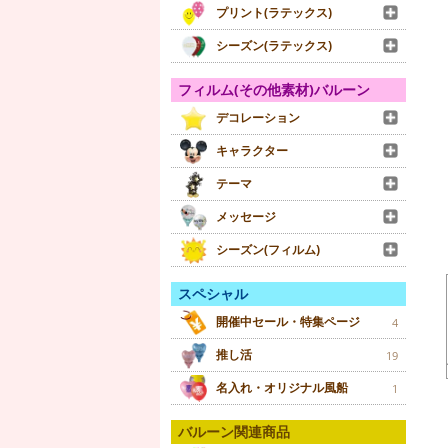
プリント(ラテックス)
シーズン(ラテックス)
フィルム(その他素材)バルーン
デコレーション
キャラクター
テーマ
メッセージ
シーズン(フィルム)
スペシャル
開催中セール・特集ページ
4
推し活
19
名入れ・オリジナル風船
1
バルーン関連商品