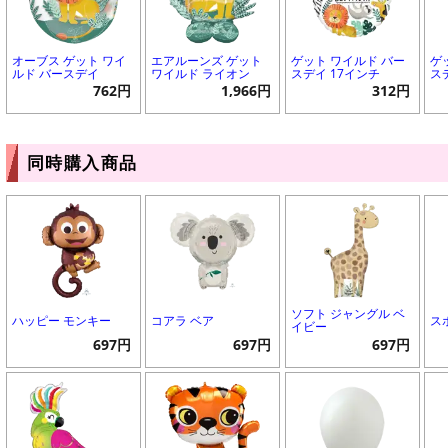
オーブス ゲット ワイ
エアルーンズ ゲット
ゲット ワイルド バー
ゲ
ルド バースデイ
ワイルド ライオン
スデイ 17インチ
ス
762円
1,966円
312円
同時購入商品
ソフト ジャングル ベ
ハッピー モンキー
コアラ ベア
ス
イビー
697円
697円
697円