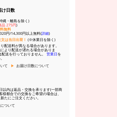
届け日数
(※沖縄・離島を除く)
品 275円
)
送料無料
20円/14,300円以上無料(
詳細
)
注文は当日出荷！
(※休業日を除く)
より配送料が異なる場合があります。
他により配送が遅れる場合がありま
は配送を行っておりません。
営業日
を
い。
ついて
お届け日数について
日以内は返品・交換を承ります(一部商
お客様都合での交換をご希望の場合は、
に新たにご注文ください。
換について