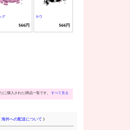
ッグ
カウ
566円
566円
た(ご購入された)商品一覧です。
すべて見る
(
海外への配送について
)