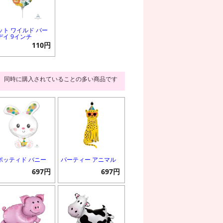
ット ワイルド バー
デイ 9インチ
110円
同時に購入されていることの多い商品です
ポッティド バニー
パーティー アニマル
697円
697円