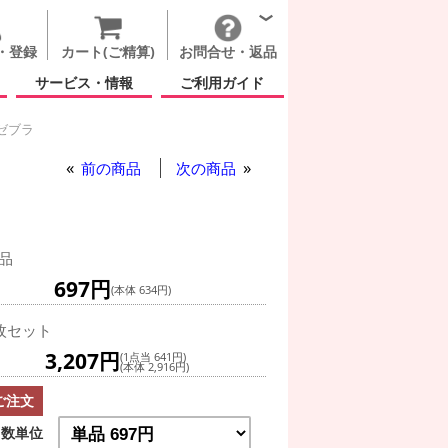
・登録
カート(ご精算)
お問合せ・返品
サービス・情報
ご利用ガイド
ゼブラ
前の商品
次の商品
品
697円
(本体 634円)
枚セット
3,207円
(1点当 641円)
(本体 2,916円)
ご注文
数単位