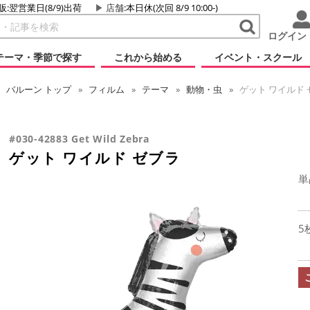
販:翌営業日(8/9)出荷
店舗
:本日休(次回 8/9 10:00-)
ログイン
テーマ・季節で探す
これから始める
イベント・スクール
バルーン
トップ
フィルム
テーマ
動物・虫
ゲット ワイルド 
#030-42883 Get Wild Zebra
ゲット ワイルド ゼブラ
単
5