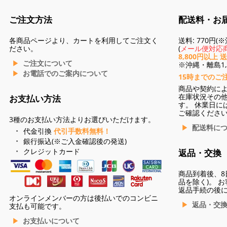
ご注文方法
配送料・お
各商品ページより、カートを利用してご注文く
送料: 770円
ださい。
(
メール便対応商
8,800円以上 
ご注文について
※沖縄・離島1,3
お電話でのご案内について
15時までのご
商品や契約に
在庫状況その
お支払い方法
す。 休業日に
ご確認くださ
3種のお支払い方法よりお選びいただけます。
配送料に
代金引換
代引手数料無料！
銀行振込(※ご入金確認後の発送)
クレジットカード
返品・交換
商品到着後、8
品を除く)。 
返品手続の後
オンラインメンバーの方は後払いでのコンビニ
返品・交
支払も可能です。
お支払いについて