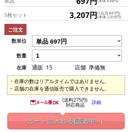
697円
単品
(本体 634円)
3,207円
(1点当 641円)
5枚セット
(本体 2,916円)
ご注文
数単位
数量
通販
15
店舗
準備無
在庫
在庫の数はリアルタイムではありません。
店舗の在庫を通信販売で購入できません。
(送料275円)
詳細
対応商品
カートに入れる
(読込中...)