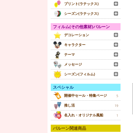
プリント(ラテックス)
シーズン(ラテックス)
フィルム(その他素材)バルーン
デコレーション
キャラクター
テーマ
メッセージ
シーズン(フィルム)
スペシャル
開催中セール・特集ページ
5
推し活
19
名入れ・オリジナル風船
1
バルーン関連商品