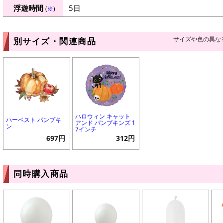
浮遊時間
5日
(
※
)
サイズや色の異な
別サイズ・関連商品
ハロウィン キャット
ハーベスト パンプキ
アンド パンプキンズ 1
ン
7インチ
697円
312円
同時購入商品