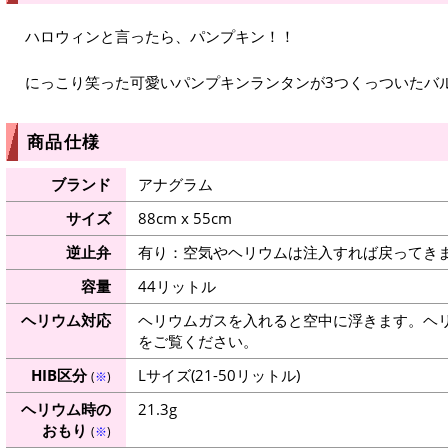
ハロウィンと言ったら、パンプキン！！
にっこり笑った可愛いパンプキンランタンが3つくっついたバ
商品仕様
ブランド
アナグラム
サイズ
88cm x 55cm
逆止弁
有り：空気やヘリウムは注入すれば戻ってき
容量
44リットル
ヘリウム対応
ヘリウムガスを入れると空中に浮きます。ヘ
をご覧ください。
HIB区分
Lサイズ(21-50リットル)
(
※
)
ヘリウム時の
21.3g
おもり
(
※
)