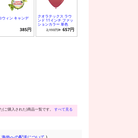
クオラテックス ラウ
ロウィン キャンデ
ンド 11インチ ファッ
ションカラー 単色
385円
657円
2,193円▶
た(ご購入された)商品一覧です。
すべて見る
(
海外への配送について
)