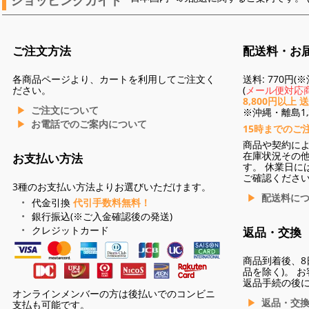
ご注文方法
配送料・お
各商品ページより、カートを利用してご注文く
送料: 770円
ださい。
(
メール便対応商
8,800円以上 
ご注文について
※沖縄・離島1,3
お電話でのご案内について
15時までのご
商品や契約に
在庫状況その
お支払い方法
す。 休業日に
ご確認くださ
3種のお支払い方法よりお選びいただけます。
配送料に
代金引換
代引手数料無料！
銀行振込(※ご入金確認後の発送)
クレジットカード
返品・交換
商品到着後、8
品を除く)。 
返品手続の後
オンラインメンバーの方は後払いでのコンビニ
返品・交
支払も可能です。