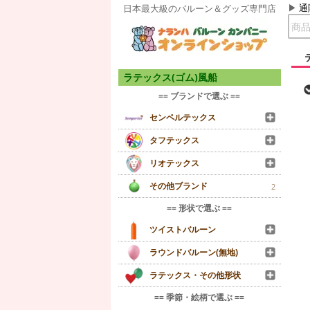
通
日本最大級のバルーン＆グッズ専門店
ラテックス(ゴム)風船
== ブランドで選ぶ ==
センペルテックス
タフテックス
リオテックス
その他ブランド
2
== 形状で選ぶ ==
ツイストバルーン
ラウンドバルーン(無地)
ラテックス・その他形状
== 季節・絵柄で選ぶ ==