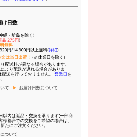
届け日数
(※沖縄・離島を除く)
品 275円
)
送料無料
20円/14,300円以上無料(
詳細
)
注文は当日出荷！
(※休業日を除く)
より配送料が異なる場合があります。
他により配送が遅れる場合がありま
は配送を行っておりません。
営業日
を
い。
ついて
お届け日数について
日以内は返品・交換を承ります(一部商
お客様都合での交換をご希望の場合は、
に新たにご注文ください。
換について