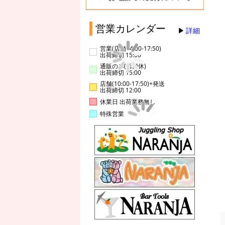
営業カレンダー
詳細
営業(店舗14:00-17:50)
出荷締切 15:00
通販のみ(店舗休)
出荷締切 15:00
店舗(10:00-17:50)+発送
出荷締切 12:00
休業日 出荷業務無し
特殊営業