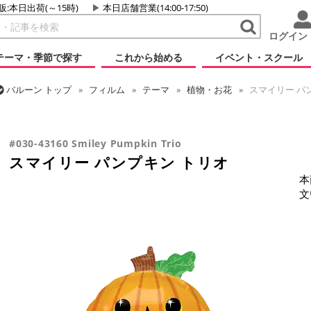
販:本日出荷(～15時)
本日店舗営業(14:00-17:50)
ログイン
テーマ・季節で探す
これから始める
イベント・スクール
バルーン
トップ
フィルム
テーマ
植物・お花
スマイリー パ
バルーン
トップ
フィルム
シーズン(フィルム)
ハロウィン・オータ
#030-43160 Smiley Pumpkin Trio
スマイリー パンプキン トリオ
本
文