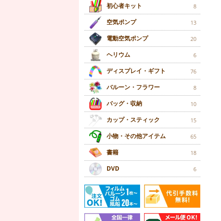
初心者キット
8
空気ポンプ
13
電動空気ポンプ
20
ヘリウム
6
ディスプレイ・ギフト
76
バルーン・フラワー
8
バッグ・収納
10
カップ・スティック
15
小物・その他アイテム
65
書籍
18
DVD
6