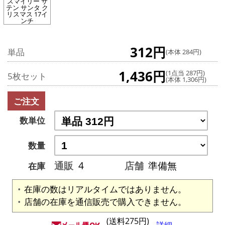
スマイリー サ
テン サンタ ク
リスマス 17イ
ンチ
312円
単品
(本体 284円)
1,436円
(1点当 287円)
5枚セット
(本体 1,306円)
ご注文
数単位
数量
通販
4
店舗
準備無
在庫
在庫の数はリアルタイムではありません。
店舗の在庫を通信販売で購入できません。
(送料275円)