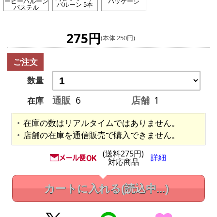
ーピーバルーン
パッケージ
バルーン 5本
パステル
275円
(本体 250円)
ご注文
数量
通販
6
店舗
1
在庫
在庫の数はリアルタイムではありません。
店舗の在庫を通信販売で購入できません。
(送料275円)
詳細
対応商品
カートに入れる
(読込中...)