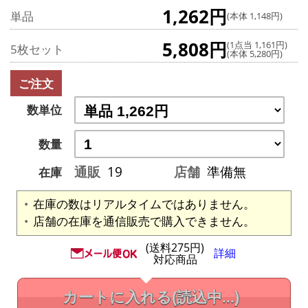
1,262円
単品
(本体 1,148円)
5,808円
(1点当 1,161円)
5枚セット
(本体 5,280円)
ご注文
数単位
数量
通販
19
店舗
準備無
在庫
在庫の数はリアルタイムではありません。
店舗の在庫を通信販売で購入できません。
(送料275円)
詳細
対応商品
カートに入れる
(読込中...)