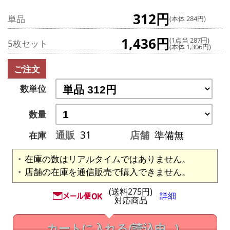
312円
単品
(本体 284円)
1,436円
(1点当 287円)
5枚セット
(本体 1,306円)
ご注文
数単位
数量
通販
31
店舗
準備無
在庫
在庫の数はリアルタイムではありません。
店舗の在庫を通信販売で購入できません。
(送料275円)
詳細
対応商品
カートに入れる
(読込中...)