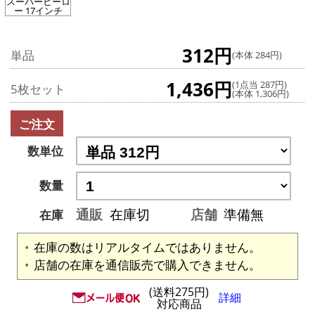
スーパーヒーロ
ー 17インチ
312円
単品
(本体 284円)
1,436円
(1点当 287円)
5枚セット
(本体 1,306円)
ご注文
数単位
数量
通販
在庫切
店舗
準備無
在庫
在庫の数はリアルタイムではありません。
店舗の在庫を通信販売で購入できません。
(送料275円)
詳細
対応商品