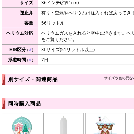
サイズ
36インチ(約91cm)
逆止弁
有り：空気やヘリウムは注入すれば戻ってき
容量
56リットル
ヘリウム対応
ヘリウムガスを入れると空中に浮きます。ヘ
をご覧ください。
HIB区分
XLサイズ(51リットル以上)
(
※
)
浮遊時間
7日
(
※
)
サイズや色の異な
別サイズ・関連商品
同時購入商品