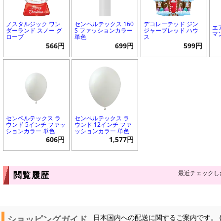
ノスタルジック ワン
センペルテックス 160
デコレーテッド ジン
エ
ダーランド スノー グ
S ファッションカラー
ジャーブレッド ハウ
マ
ローブ
単色
ス
566円
699円
599円
センペルテックス ラ
センペルテックス ラ
ウンド 5インチ ファッ
ウンド 12インチ ファ
ションカラー 単色
ッションカラー 単色
606円
1,577円
最近チェックし
閲覧履歴
ショッピングガイド
日本国内への配送に関するご案内です。 