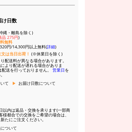
届け日数
(※沖縄・離島を除く)
品 275円
)
送料無料
20円/14,300円以上無料(
詳細
)
注文は当日出荷！
(※休業日を除く)
より配送料が異なる場合があります。
他により配送が遅れる場合がありま
は配送を行っておりません。
営業日
を
い。
ついて
お届け日数について
日以内は返品・交換を承ります(一部商
お客様都合での交換をご希望の場合は、
に新たにご注文ください。
換について