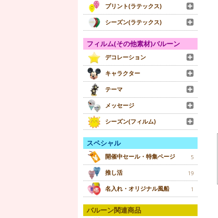
プリント(ラテックス)
シーズン(ラテックス)
フィルム(その他素材)バルーン
デコレーション
キャラクター
テーマ
メッセージ
シーズン(フィルム)
スペシャル
開催中セール・特集ページ
5
推し活
19
名入れ・オリジナル風船
1
バルーン関連商品