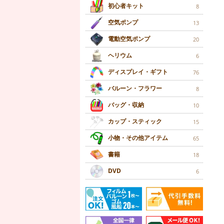
初心者キット
8
空気ポンプ
13
電動空気ポンプ
20
ヘリウム
6
ディスプレイ・ギフト
76
バルーン・フラワー
8
バッグ・収納
10
カップ・スティック
15
小物・その他アイテム
65
書籍
18
DVD
6