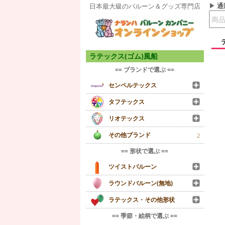
通
日本最大級のバルーン＆グッズ専門店
ラテックス(ゴム)風船
== ブランドで選ぶ ==
センペルテックス
タフテックス
リオテックス
その他ブランド
2
== 形状で選ぶ ==
ツイストバルーン
ラウンドバルーン(無地)
ラテックス・その他形状
== 季節・絵柄で選ぶ ==