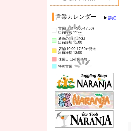
営業カレンダー
詳細
営業(店舗14:00-17:50)
出荷締切 15:00
通販のみ(店舗休)
出荷締切 15:00
店舗(10:00-17:50)+発送
出荷締切 12:00
休業日 出荷業務無し
特殊営業