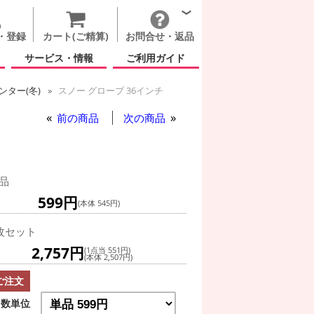
・登録
カート(ご精算)
お問合せ・返品
サービス・情報
ご利用ガイド
ター(冬)
スノー グローブ 36インチ
前の商品
次の商品
品
599円
(本体 545円)
枚セット
2,757円
(1点当 551円)
(本体 2,507円)
ご注文
数単位