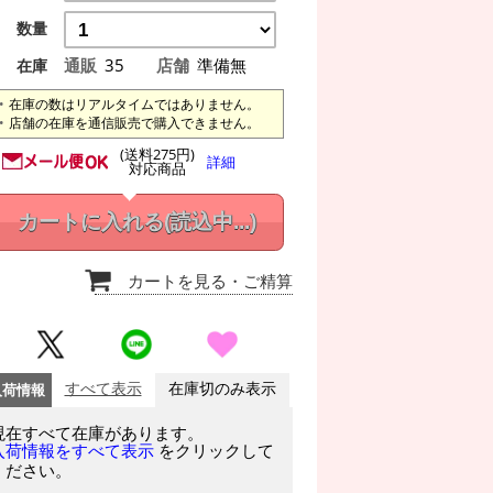
数量
通販
35
店舗
準備無
在庫
在庫の数はリアルタイムではありません。
店舗の在庫を通信販売で購入できません。
(送料275円)
詳細
対応商品
カートに入れる
(読込中...)
カートを見る
・ご精算
入荷情報
すべて表示
在庫切のみ表示
現在すべて在庫があります。
をクリックして
入荷情報をすべて表示
ください。