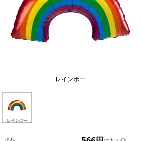
レインボー
レインボー
566円
単品
(本体 515円)