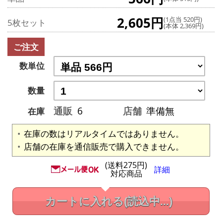
2,605円
(1点当 520円)
5枚セット
(本体 2,369円)
ご注文
数単位
数量
通販
6
店舗
準備無
在庫
在庫の数はリアルタイムではありません。
店舗の在庫を通信販売で購入できません。
(送料275円)
詳細
対応商品
カートに入れる
(読込中...)