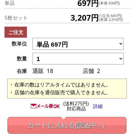
697円
単品
(本体 634円)
3,207円
(1点当 641円)
5枚セット
(本体 2,916円)
ご注文
数単位
数量
通販
18
店舗
2
在庫
在庫の数はリアルタイムではありません。
店舗の在庫を通信販売で購入できません。
(送料275円)
詳細
対応商品
カートに入れる
(読込中...)