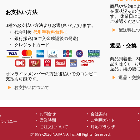
商品や契約に
在庫状況その
お支払い方法
す。 休業日に
ご確認くださ
3種のお支払い方法よりお選びいただけます。
配送料に
代金引換
代引手数料無料！
銀行振込(※ご入金確認後の発送)
クレジットカード
返品・交換
商品到着後、8
品を除く)。 
返品手続の後
オンラインメンバーの方は後払いでのコンビニ
返品・交
支払も可能です。
お支払いについて
お問合せ
会社案内
ハ
営業時間
ご利用ガイド
カンパニー
ご注文について
対応ブラウザ
©1999-2026 NARANJA Inc. All Rights Reserved.