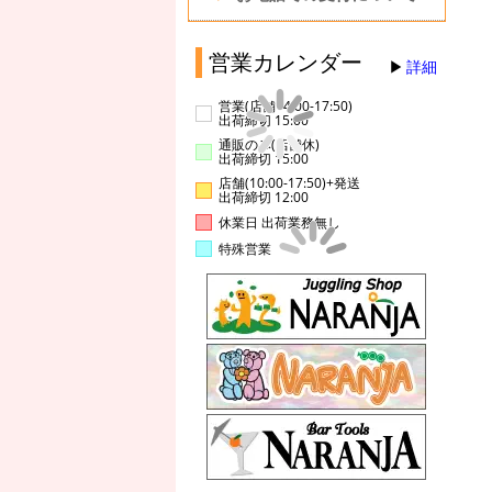
営業カレンダー
詳細
営業(店舗14:00-17:50)
出荷締切 15:00
通販のみ(店舗休)
出荷締切 15:00
店舗(10:00-17:50)+発送
出荷締切 12:00
休業日 出荷業務無し
特殊営業