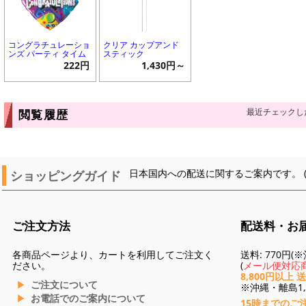
コングラチュレーショ
クリア カップアンド
ンズ パーティ タイム
スティック
222円
1,430円～
最近チェックし
閲覧履歴
ショッピングガイド
日本国内への配送に関するご案内です。 
ご注文方法
配送料・お
各商品ページより、カートを利用してご注文く
送料: 770円
ださい。
(
メール便対応商
8,800円以上 
ご注文について
※沖縄・離島1,3
お電話でのご案内について
15時までのご