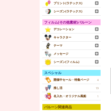
プリント(ラテックス)
シーズン(ラテックス)
フィルム(その他素材)バルーン
デコレーション
キャラクター
テーマ
メッセージ
シーズン(フィルム)
スペシャル
開催中セール・特集ページ
4
推し活
19
名入れ・オリジナル風船
1
バルーン関連商品