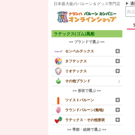
通
日本最大級のバルーン＆グッズ専門店
ラテックス(ゴム)風船
== ブランドで選ぶ ==
センペルテックス
タフテックス
リオテックス
その他ブランド
2
== 形状で選ぶ ==
ツイストバルーン
ラウンドバルーン(無地)
ラテックス・その他形状
== 季節・絵柄で選ぶ ==