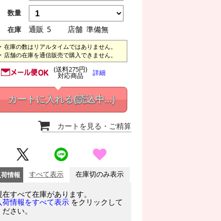
数量
通販
5
店舗
準備無
在庫
在庫の数はリアルタイムではありません。
店舗の在庫を通信販売で購入できません。
(送料275円)
詳細
対応商品
カートに入れる
(読込中...)
カートを見る
・ご精算
入荷情報
すべて表示
在庫切のみ表示
現在すべて在庫があります。
をクリックして
入荷情報をすべて表示
ください。