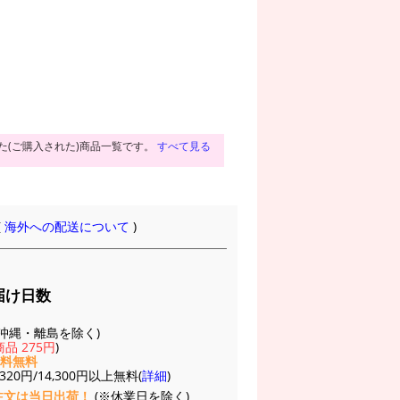
た(ご購入された)商品一覧です。
すべて見る
(
海外への配送について
)
届け日数
(※沖縄・離島を除く)
品 275円
)
送料無料
20円/14,300円以上無料(
詳細
)
注文は当日出荷！
(※休業日を除く)