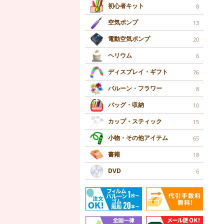
初心者キット
8
空気ポンプ
13
電動空気ポンプ
20
ヘリウム
6
ディスプレイ・ギフト
76
バルーン・フラワー
8
バッグ・収納
10
カップ・スティック
15
小物・その他アイテム
65
書籍
18
DVD
6