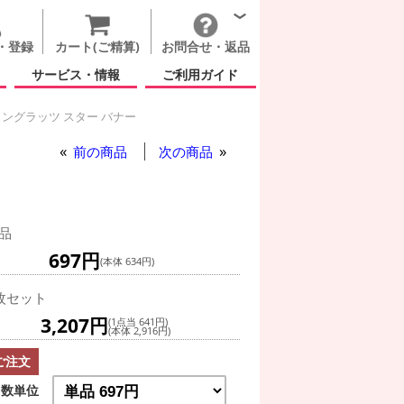
・登録
カート(ご精算)
お問合せ・返品
サービス・情報
ご利用ガイド
ングラッツ スター バナー
前の商品
次の商品
品
697円
(本体 634円)
枚セット
3,207円
(1点当 641円)
(本体 2,916円)
ご注文
数単位