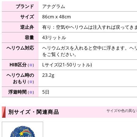
ブランド
アナグラム
サイズ
86cm x 48cm
逆止弁
有り：空気やヘリウムは注入すれば戻ってき
容量
43リットル
ヘリウム対応
ヘリウムガスを入れると空中に浮きます。ヘ
をご覧ください。
HIB区分
Lサイズ(21-50リットル)
(
※
)
ヘリウム時の
23.2g
おもり
(
※
)
浮遊時間
5日
(
※
)
サイズや色の異な
別サイズ・関連商品