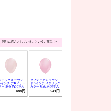
同時に購入されていることの多い商品です
フテックス ラウン
タフテックス ラウン
 5インチ デザイナー
ド 5インチ メタリック
ラー 単色 約50本入
カラー 単色 約50本入
488円
541円