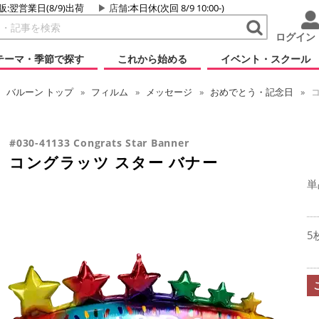
販:翌営業日(8/9)出荷
店舗
:本日休(次回 8/9 10:00-)
ログイン
テーマ・季節で探す
これから始める
イベント・スクール
バルーン
トップ
フィルム
メッセージ
おめでとう・記念日
コ
#030-41133 Congrats Star Banner
コングラッツ スター バナー
単
5