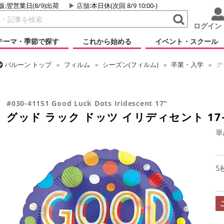
販:翌営業日(8/9)出荷
店舗
:本日休(次回 8/9 10:00-)
ログイン
テーマ・季節で探す
これから始める
イベント・スクール
バルーン
トップ
フィルム
シーズン(フィルム)
卒業・入学
グ
バルーン
トップ
フィルム
メッセージ
その他メッセージ
グッ
#030-41151 Good Luck Dots Iridescent 17"
グッド ラック ドッツ イリディセント 1
単
5