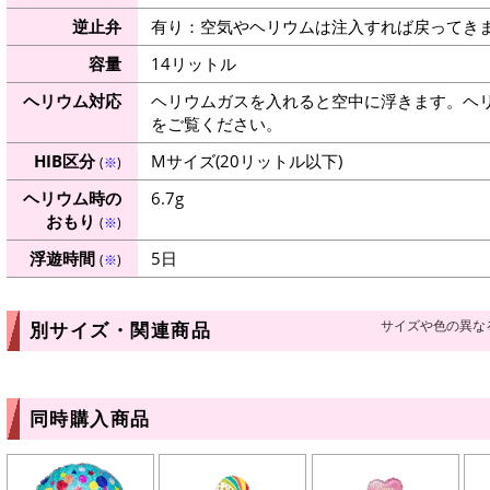
逆止弁
有り：空気やヘリウムは注入すれば戻ってき
容量
14リットル
ヘリウム対応
ヘリウムガスを入れると空中に浮きます。ヘ
をご覧ください。
HIB区分
Mサイズ(20リットル以下)
(
※
)
ヘリウム時の
6.7g
おもり
(
※
)
浮遊時間
5日
(
※
)
サイズや色の異な
別サイズ・関連商品
同時購入商品