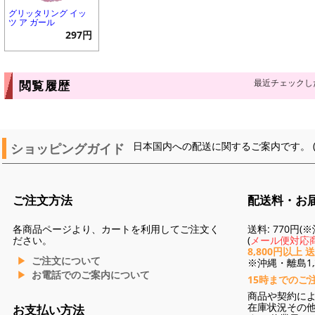
グリッタリング イッ
ツ ア ガール
297円
最近チェックし
閲覧履歴
ショッピングガイド
日本国内への配送に関するご案内です。 
ご注文方法
配送料・お
各商品ページより、カートを利用してご注文く
送料: 770円
ださい。
(
メール便対応商
8,800円以上 
ご注文について
※沖縄・離島1,3
お電話でのご案内について
15時までのご
商品や契約に
在庫状況その
お支払い方法