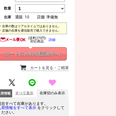
数量
通販
10
店舗
準備無
在庫
在庫の数はリアルタイムではありません。
店舗の在庫を通信販売で購入できません。
(送料275円)
詳細
対応商品
カートに入れる
(読込中...)
カートを見る
・ご精算
入荷情報
すべて表示
在庫切のみ表示
現在すべて在庫があります。
をクリックして
入荷情報をすべて表示
ください。