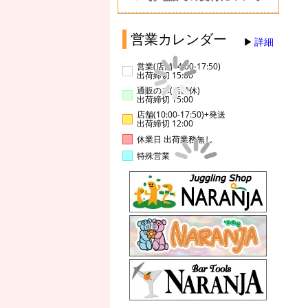
営業カレンダー
詳細
営業(店舗14:00-17:50)
出荷締切 15:00
通販のみ(店舗休)
出荷締切 15:00
店舗(10:00-17:50)+発送
出荷締切 12:00
休業日 出荷業務無し
特殊営業