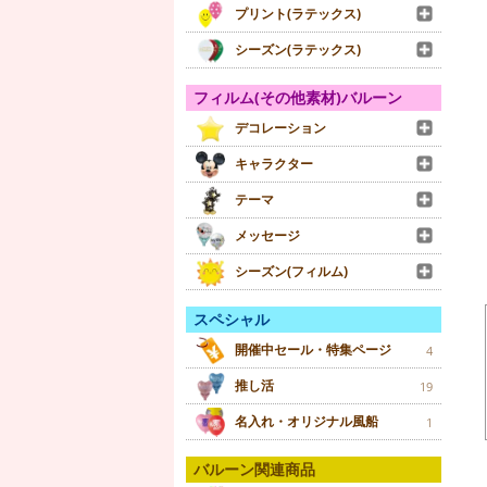
プリント(ラテックス)
シーズン(ラテックス)
フィルム(その他素材)バルーン
デコレーション
キャラクター
テーマ
メッセージ
シーズン(フィルム)
スペシャル
開催中セール・特集ページ
4
推し活
19
名入れ・オリジナル風船
1
バルーン関連商品