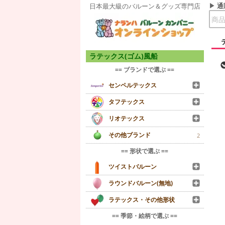
通
日本最大級のバルーン＆グッズ専門店
ラテックス(ゴム)風船
== ブランドで選ぶ ==
センペルテックス
タフテックス
リオテックス
その他ブランド
2
== 形状で選ぶ ==
ツイストバルーン
ラウンドバルーン(無地)
ラテックス・その他形状
== 季節・絵柄で選ぶ ==