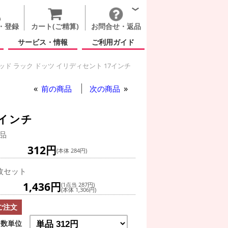
・登録
カート(ご精算)
お問合せ・返品
サービス・情報
ご利用ガイド
ッド ラック ドッツ イリディセント 17インチ
ド ラック ドッツ イリディセント 17インチ
前の商品
次の商品
7インチ
品
312円
(本体 284円)
枚セット
1,436円
(1点当 287円)
(本体 1,306円)
ご注文
数単位