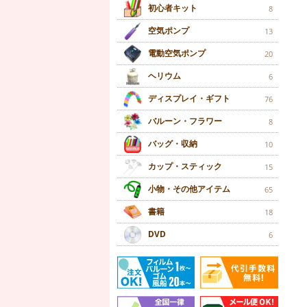
初心者キット
8
空気ポンプ
13
電動空気ポンプ
20
ヘリウム
6
ディスプレイ・ギフト
76
バルーン・フラワー
8
バッグ・収納
10
カップ・スティック
15
小物・その他アイテム
65
書籍
18
DVD
6