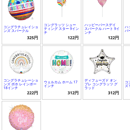
コングラッツ シュー
ハッピーバースデイ
コングラチュレイショ
ハ
ティング スター 9イン
スパークル ハート 9イ
ンズ スパークル
パ
チ
ンチ
325円
122円
122円
コングラチュレーショ
ディフューズド オン
ウェルカム ホーム 17
コ
ンズ ボホ レインボー
ブレ コングラッツ グ
インチ
ズ
18インチ
ラッド
222円
312円
312円