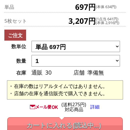
697円
単品
(本体 634円)
3,207円
(1点当 641円)
5枚セット
(本体 2,916円)
ご注文
数単位
数量
通販
30
店舗
準備無
在庫
在庫の数はリアルタイムではありません。
店舗の在庫を通信販売で購入できません。
(送料275円)
詳細
対応商品
カートに入れる
(読込中...)