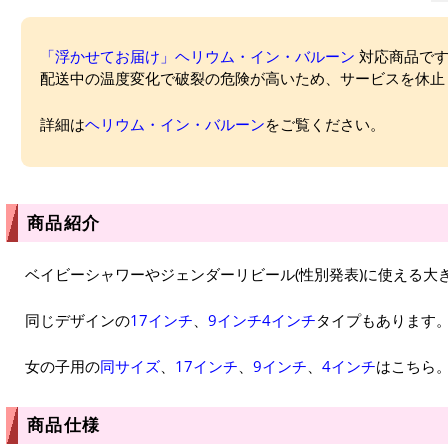
「浮かせてお届け」ヘリウム・イン・バルーン
対応商品ですが
配送中の温度変化で破裂の危険が高いため、サービスを休止
詳細は
ヘリウム・イン・バルーン
をご覧ください。
商品紹介
ベイビーシャワーやジェンダーリビール(性別発表)に使える大
同じデザインの
17インチ
、
9インチ
4インチ
タイプもあります
女の子用の
同サイズ
、
17インチ
、
9インチ
、
4インチ
はこちら
商品仕様