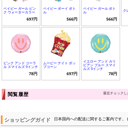
ベイビー ガール ピン
ベイビー ボーイ ボト
ベイビー ガール ボト
ク
ク ウォーターカラー
ル
ル
697円
566円
566円
イエロー アンド カリ
ピンク アンド コーラ
ムービー ナイト ポッ
ビアン ブルー スマイ
ル スマイルズ 9インチ
プコーン
ルズ 9インチ
78円
697円
78円
最近チェックし
閲覧履歴
ショッピングガイド
日本国内への配送に関するご案内です。 