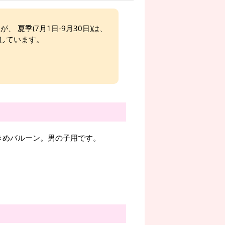
、 夏季(7月1日-9月30日)は、
しています。
きめバルーン。男の子用です。
。
。