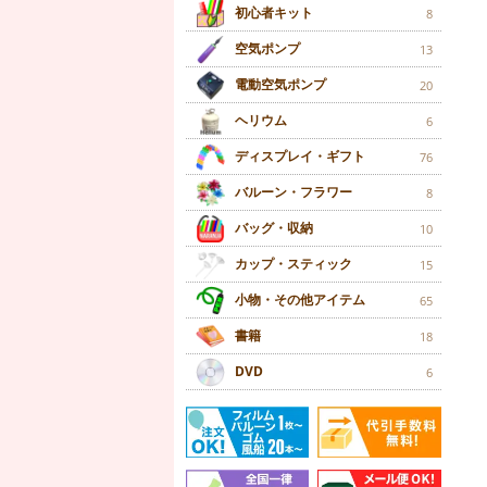
初心者キット
8
空気ポンプ
13
電動空気ポンプ
20
ヘリウム
6
ディスプレイ・ギフト
76
バルーン・フラワー
8
バッグ・収納
10
カップ・スティック
15
小物・その他アイテム
65
書籍
18
DVD
6