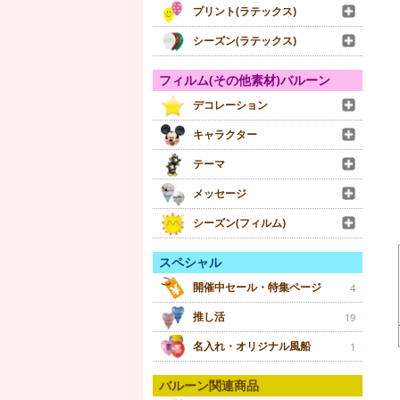
プリント(ラテックス)
シーズン(ラテックス)
フィルム(その他素材)バルーン
デコレーション
キャラクター
テーマ
メッセージ
シーズン(フィルム)
スペシャル
開催中セール・特集ページ
4
推し活
19
名入れ・オリジナル風船
1
バルーン関連商品