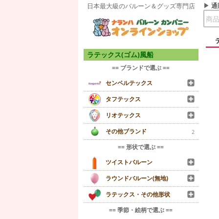
通
日本最大級のバルーン＆グッズ専門店
ラテックス(ゴム)風船
== ブランドで選ぶ ==
センペルテックス
タフテックス
リオテックス
その他ブランド
2
== 形状で選ぶ ==
ツイストバルーン
ラウンドバルーン(無地)
ラテックス・その他形状
== 季節・絵柄で選ぶ ==