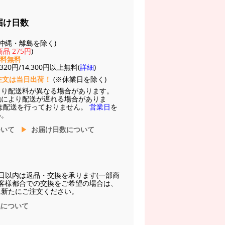
届け日数
(※沖縄・離島を除く)
品 275円
)
送料無料
20円/14,300円以上無料(
詳細
)
注文は当日出荷！
(※休業日を除く)
より配送料が異なる場合があります。
他により配送が遅れる場合がありま
は配送を行っておりません。
営業日
を
い。
ついて
お届け日数について
日以内は返品・交換を承ります(一部商
お客様都合での交換をご希望の場合は、
に新たにご注文ください。
換について