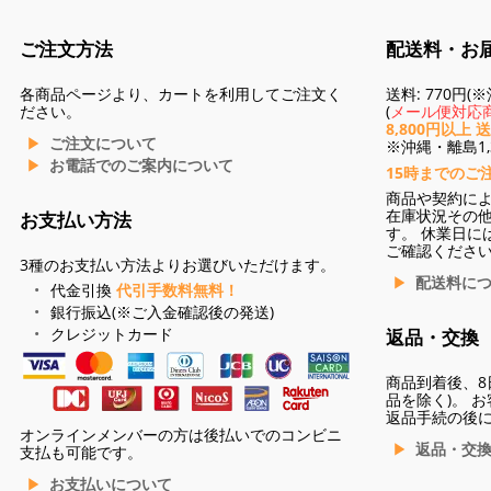
ご注文方法
配送料・お
各商品ページより、カートを利用してご注文く
送料: 770円
ださい。
(
メール便対応商
8,800円以上 
ご注文について
※沖縄・離島1,3
お電話でのご案内について
15時までのご
商品や契約に
在庫状況その
お支払い方法
す。 休業日に
ご確認くださ
3種のお支払い方法よりお選びいただけます。
配送料に
代金引換
代引手数料無料！
銀行振込(※ご入金確認後の発送)
クレジットカード
返品・交換
商品到着後、8
品を除く)。 
返品手続の後
オンラインメンバーの方は後払いでのコンビニ
返品・交
支払も可能です。
お支払いについて