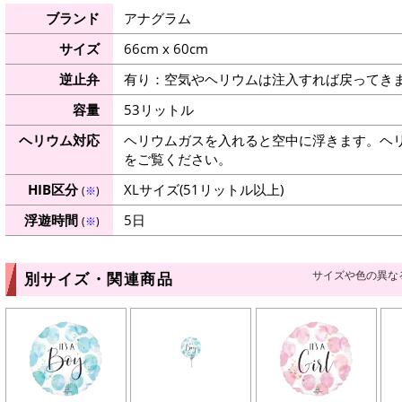
ブランド
アナグラム
サイズ
66cm x 60cm
逆止弁
有り：空気やヘリウムは注入すれば戻ってき
容量
53リットル
ヘリウム対応
ヘリウムガスを入れると空中に浮きます。ヘ
をご覧ください。
HIB区分
XLサイズ(51リットル以上)
(
※
)
浮遊時間
5日
(
※
)
サイズや色の異な
別サイズ・関連商品