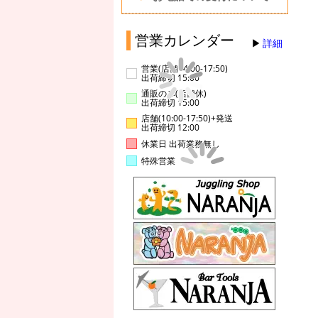
営業カレンダー
詳細
営業(店舗14:00-17:50)
出荷締切 15:00
通販のみ(店舗休)
出荷締切 15:00
店舗(10:00-17:50)+発送
出荷締切 12:00
休業日 出荷業務無し
特殊営業