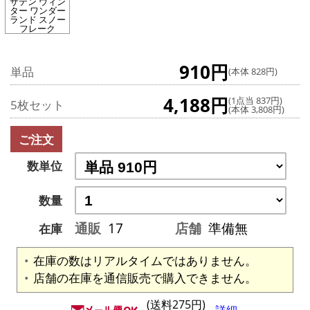
サテン ウィン
ター ワンダー
ランド スノー
フレーク
910円
単品
(本体 828円)
4,188円
(1点当 837円)
5枚セット
(本体 3,808円)
ご注文
数単位
数量
通販
17
店舗
準備無
在庫
在庫の数はリアルタイムではありません。
店舗の在庫を通信販売で購入できません。
(送料275円)