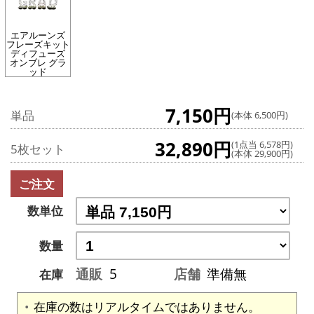
エアルーンズ
フレーズキット
ディフューズ
オンブレ グラ
ッド
7,150円
単品
(本体 6,500円)
32,890円
(1点当 6,578円)
5枚セット
(本体 29,900円)
ご注文
数単位
数量
通販
5
店舗
準備無
在庫
在庫の数はリアルタイムではありません。