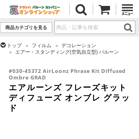
商品カテゴリを見る
トップ
フィルム
デコレーション
エアー・スタンディング(空気自立型) バルーン
トップ
フィルム
シーズン(フィルム)
トップ
フィルム
デコレーション
文字・数字
卒業・入学
#030-45372 AirLoonz Phrase Kit Diffused
Ombre GRAD
エアルーンズ フレーズキット
ディフューズ オンブレ グラッ
ド