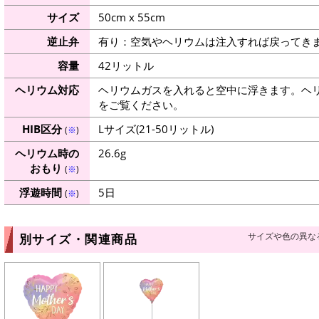
サイズ
50cm x 55cm
逆止弁
有り：空気やヘリウムは注入すれば戻ってき
容量
42リットル
ヘリウム対応
ヘリウムガスを入れると空中に浮きます。ヘ
をご覧ください。
HIB区分
Lサイズ(21-50リットル)
(
※
)
ヘリウム時の
26.6g
おもり
(
※
)
浮遊時間
5日
(
※
)
サイズや色の異な
別サイズ・関連商品