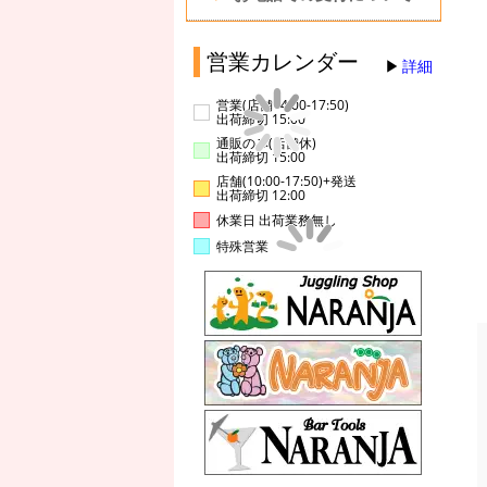
営業カレンダー
詳細
営業(店舗14:00-17:50)
出荷締切 15:00
通販のみ(店舗休)
出荷締切 15:00
店舗(10:00-17:50)+発送
出荷締切 12:00
休業日 出荷業務無し
特殊営業