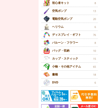
初心者キット
8
空気ポンプ
13
電動空気ポンプ
20
ヘリウム
6
ディスプレイ・ギフト
76
バルーン・フラワー
8
バッグ・収納
10
カップ・スティック
15
小物・その他アイテム
65
書籍
18
DVD
6