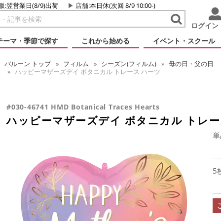
販:翌営業日(8/9)出荷
店舗
:本日休(次回 8/9 10:00-)
ログイン
テーマ・季節で探す
これから始める
イベント・スクール
バルーン
トップ
フィルム
シーズン(フィルム)
母の日・父の日
ハッピーマザーズデイ ボタニカル トレース ハーツ
#030-46741 HMD Botanical Traces Hearts
ハッピーマザーズデイ ボタニカル トレー
単
5