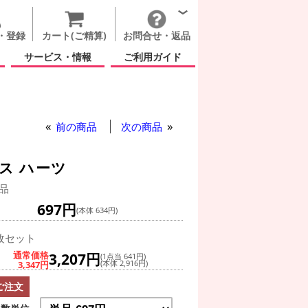
・登録
カート(ご精算)
お問合せ・返品
サービス・情報
ご利用ガイド
前の商品
次の商品
ス ハーツ
品
697円
(本体 634円)
枚セット
通常価格
3,207円
(1点当 641円)
3,347円
(本体 2,916円)
ご注文