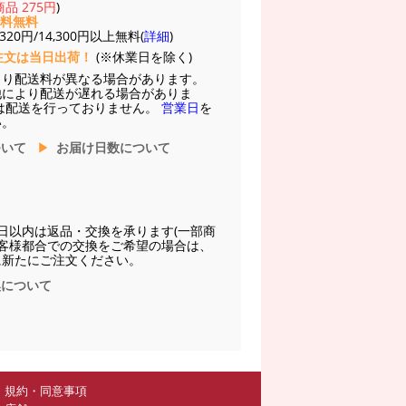
品 275円
)
送料無料
20円/14,300円以上無料(
詳細
)
注文は当日出荷！
(※休業日を除く)
より配送料が異なる場合があります。
他により配送が遅れる場合がありま
は配送を行っておりません。
営業日
を
い。
ついて
お届け日数について
日以内は返品・交換を承ります(一部商
お客様都合での交換をご希望の場合は、
に新たにご注文ください。
換について
規約・同意事項