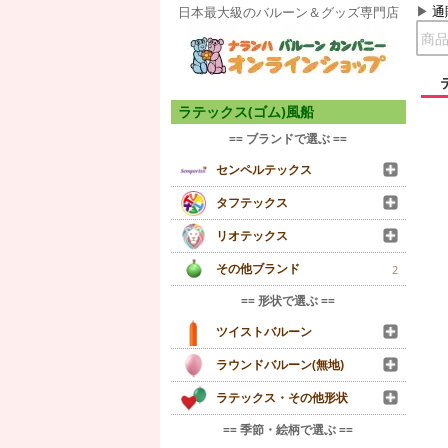
通
日本最大級のバルーン＆グッズ専門店
ラテックス(ゴム)風船
== ブランドで選ぶ ==
センペルテックス
タフテックス
リオテックス
その他ブランド
2
== 形状で選ぶ ==
ツイストバルーン
ラウンドバルーン(無地)
ラテックス・その他形状
== 季節・絵柄で選ぶ ==