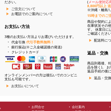
ださい。
(
メール便対応商
8,800円以上 
ご注文について
※沖縄・離島1,3
お電話でのご案内について
15時までのご
商品や契約に
在庫状況その
お支払い方法
す。 休業日に
ご確認くださ
3種のお支払い方法よりお選びいただけます。
配送料に
代金引換
代引手数料無料！
銀行振込(※ご入金確認後の発送)
クレジットカード
返品・交換
商品到着後、8
品を除く)。 
返品手続の後
オンラインメンバーの方は後払いでのコンビニ
返品・交
支払も可能です。
お支払いについて
お問合せ
会社案内
ハ