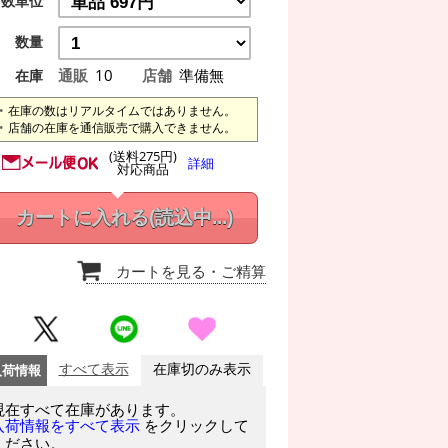
数単位
数量
通販
10
店舗
準備無
在庫
在庫の数はリアルタイムではありません。
店舗の在庫を通信販売で購入できません。
(送料275円)
詳細
対応商品
カートに入れる
(読込中...)
カートを見る
・ご精算
入荷情報
すべて表示
在庫切のみ表示
現在すべて在庫があります。
をクリックして
入荷情報をすべて表示
ください。