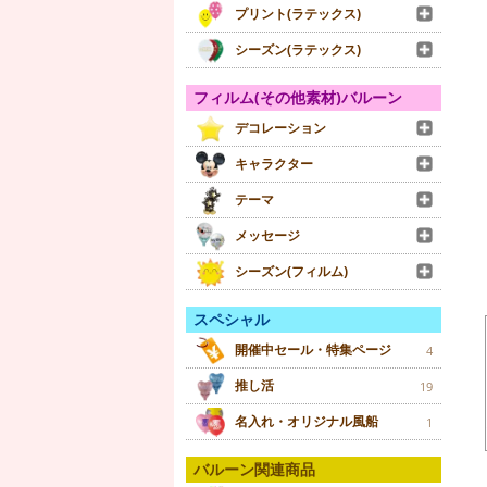
プリント(ラテックス)
シーズン(ラテックス)
フィルム(その他素材)バルーン
デコレーション
キャラクター
テーマ
メッセージ
シーズン(フィルム)
スペシャル
開催中セール・特集ページ
4
推し活
19
名入れ・オリジナル風船
1
バルーン関連商品