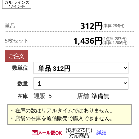
カル ラインズ
17インチ
312円
単品
(本体 284円)
1,436円
(1点当 287円)
5枚セット
(本体 1,306円)
ご注文
数単位
数量
通販
5
店舗
準備無
在庫
在庫の数はリアルタイムではありません。
店舗の在庫を通信販売で購入できません。
(送料275円)
詳細
対応商品