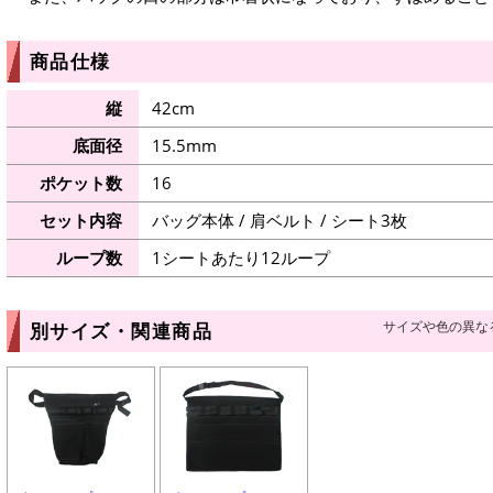
商品仕様
縦
42cm
底面径
15.5mm
ポケット数
16
セット内容
バッグ本体 / 肩ベルト / シート3枚
ループ数
1シートあたり12ループ
サイズや色の異な
別サイズ・関連商品