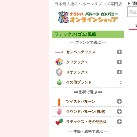
通
日本最大級のバルーン＆グッズ専門店
ラテックス(ゴム)風船
== ブランドで選ぶ ==
センペルテックス
タフテックス
リオテックス
その他ブランド
2
== 形状で選ぶ ==
ツイストバルーン
ラウンドバルーン(無地)
ラテックス・その他形状
== 季節・絵柄で選ぶ ==