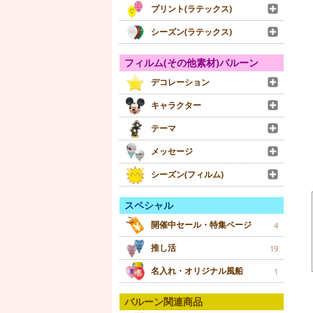
プリント(ラテックス)
シーズン(ラテックス)
フィルム(その他素材)バルーン
デコレーション
キャラクター
テーマ
メッセージ
シーズン(フィルム)
スペシャル
開催中セール・特集ページ
4
推し活
19
名入れ・オリジナル風船
1
バルーン関連商品