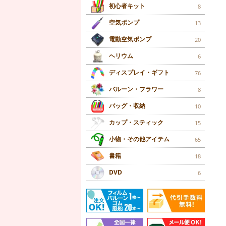
初心者キット
8
空気ポンプ
13
電動空気ポンプ
20
ヘリウム
6
ディスプレイ・ギフト
76
バルーン・フラワー
8
バッグ・収納
10
カップ・スティック
15
小物・その他アイテム
65
書籍
18
DVD
6