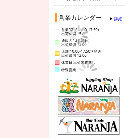
営業カレンダー
詳細
営業(店舗14:00-17:50)
出荷締切 15:00
通販のみ(店舗休)
出荷締切 15:00
店舗(10:00-17:50)+発送
出荷締切 12:00
休業日 出荷業務無し
特殊営業