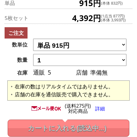
915円
単品
(本体 832円)
4,392円
(1点当 877円)
5枚セット
(本体 3,993円)
ご注文
数単位
数量
通販
5
店舗
準備無
在庫
在庫の数はリアルタイムではありません。
店舗の在庫を通信販売で購入できません。
(送料275円)
詳細
対応商品
カートに入れる
(読込中...)