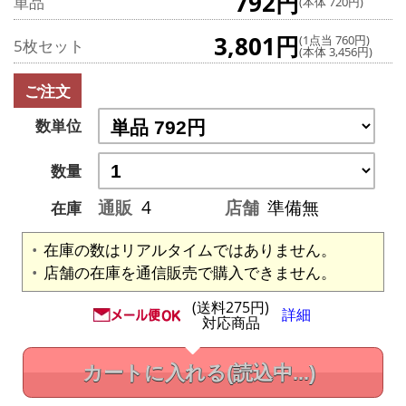
792円
単品
(本体 720円)
3,801円
(1点当 760円)
5枚セット
(本体 3,456円)
ご注文
数単位
数量
通販
4
店舗
準備無
在庫
在庫の数はリアルタイムではありません。
店舗の在庫を通信販売で購入できません。
(送料275円)
詳細
対応商品
カートに入れる
(読込中...)