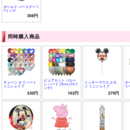
ボールド バースデー 1
7インチ
308円
同時購入商品
ピュアカット バルー
チェーン オブ ハート
ミッキーマウス エモ
オ
ン ハート 25cm (10イ
ミニシェイプ
ジ ミニシェイプ
リ
ンチ)
330円
103円
279円