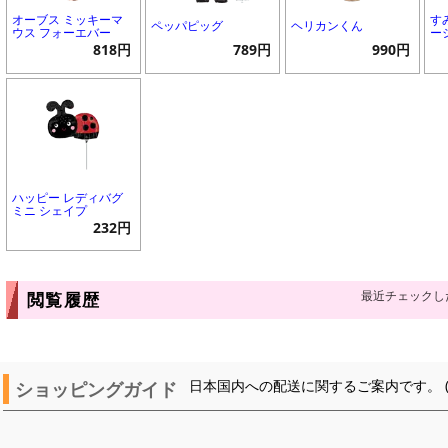
オーブス ミッキーマ
す
ペッパピッグ
ヘリカンくん
ウス フォーエバー
ー
818円
789円
990円
ハッピー レディバグ
ミニ シェイプ
232円
最近チェックし
閲覧履歴
ショッピングガイド
日本国内への配送に関するご案内です。 