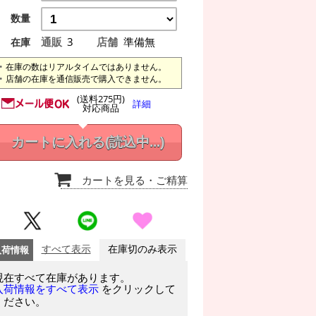
数量
通販
3
店舗
準備無
在庫
在庫の数はリアルタイムではありません。
店舗の在庫を通信販売で購入できません。
(送料275円)
詳細
対応商品
カートに入れる
(読込中...)
カートを見る
・ご精算
入荷情報
すべて表示
在庫切のみ表示
現在すべて在庫があります。
をクリックして
入荷情報をすべて表示
ください。