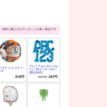
同時に購入されていることの多い商品です
プレミアムレターバル
ーブス トイ ストー
ーン 34インチ ブルー
ー4
(逆止弁付)
818円
287円
960円▶