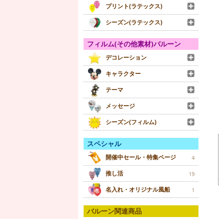
プリント(ラテックス)
シーズン(ラテックス)
フィルム(その他素材)バルーン
デコレーション
キャラクター
テーマ
メッセージ
シーズン(フィルム)
スペシャル
開催中セール・特集ページ
4
推し活
19
名入れ・オリジナル風船
1
バルーン関連商品