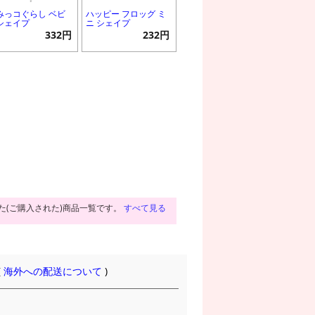
みっコぐらし ベビ
ハッピー フロッグ ミ
シェイプ
ニ シェイプ
332円
232円
た(ご購入された)商品一覧です。
すべて見る
(
海外への配送について
)