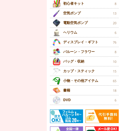
初心者キット
8
空気ポンプ
13
電動空気ポンプ
20
ヘリウム
6
ディスプレイ・ギフト
76
バルーン・フラワー
8
バッグ・収納
10
カップ・スティック
15
小物・その他アイテム
65
書籍
18
DVD
6