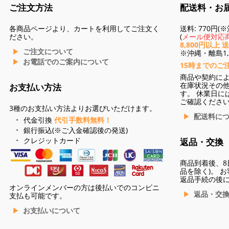
ご注文方法
配送料・お
各商品ページより、カートを利用してご注文く
送料: 770円
ださい。
(
メール便対応商
8,800円以上 
ご注文について
※沖縄・離島1,3
お電話でのご案内について
15時までのご
商品や契約に
在庫状況その
お支払い方法
す。 休業日に
ご確認くださ
3種のお支払い方法よりお選びいただけます。
配送料に
代金引換
代引手数料無料！
銀行振込(※ご入金確認後の発送)
クレジットカード
返品・交換
商品到着後、8
品を除く)。 
返品手続の後
オンラインメンバーの方は後払いでのコンビニ
返品・交
支払も可能です。
お支払いについて