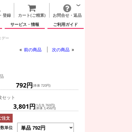
・登録
カート(ご精算)
お問合せ・返品
サービス・情報
ご利用ガイド
スデー
前の商品
次の商品
品
792円
(本体 720円)
枚セット
3,801円
(1点当 760円)
(本体 3,456円)
ご注文
数単位