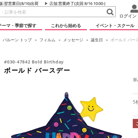
販:翌営業日(8/16)出荷
店舗
:営業終了(次回 8/16 10:00-)
ログイン
テーマ・季節で探す
これから始める
イベント・スクール
バルーン
トップ
フィルム
メッセージ
誕生日
ボールド バー
#030-47842 Bold Birthday
ボールド バースデー
単
5