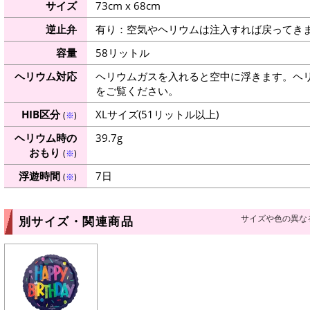
サイズ
73cm x 68cm
逆止弁
有り：空気やヘリウムは注入すれば戻ってき
容量
58リットル
ヘリウム対応
ヘリウムガスを入れると空中に浮きます。ヘ
をご覧ください。
HIB区分
XLサイズ(51リットル以上)
(
※
)
ヘリウム時の
39.7g
おもり
(
※
)
浮遊時間
7日
(
※
)
サイズや色の異な
別サイズ・関連商品