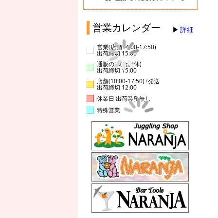
営業カレンダー
詳細
営業(店舗14:00-17:50)
出荷締切 15:00
通販のみ(店舗休)
出荷締切 15:00
店舗(10:00-17:50)+発送
出荷締切 12:00
休業日 出荷業務無し
特殊営業