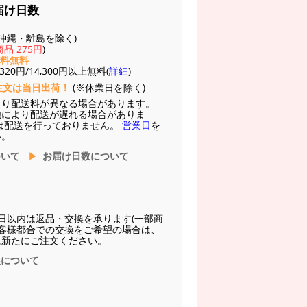
届け日数
(※沖縄・離島を除く)
品 275円
)
送料無料
20円/14,300円以上無料(
詳細
)
注文は当日出荷！
(※休業日を除く)
より配送料が異なる場合があります。
他により配送が遅れる場合がありま
は配送を行っておりません。
営業日
を
い。
ついて
お届け日数について
日以内は返品・交換を承ります(一部商
お客様都合での交換をご希望の場合は、
に新たにご注文ください。
換について