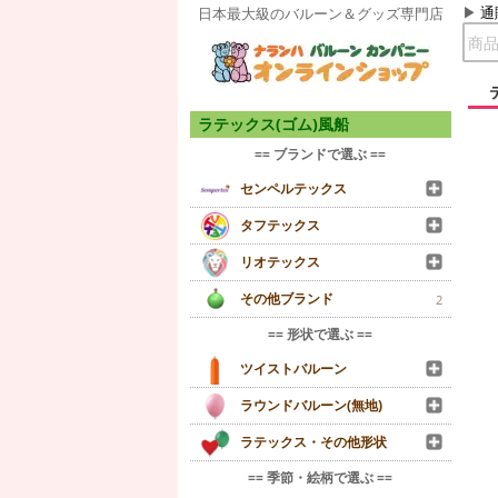
通
日本最大級のバルーン＆グッズ専門店
ラテックス(ゴム)風船
== ブランドで選ぶ ==
センペルテックス
タフテックス
リオテックス
その他ブランド
2
== 形状で選ぶ ==
ツイストバルーン
ラウンドバルーン(無地)
ラテックス・その他形状
== 季節・絵柄で選ぶ ==