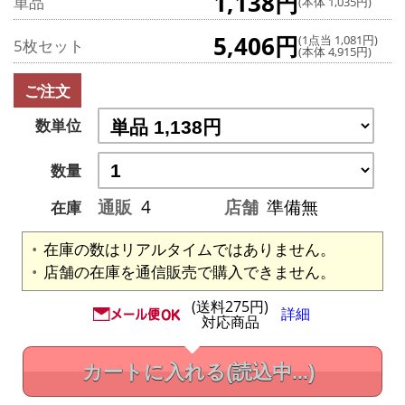
1,138円
単品
(本体 1,035円)
5,406円
(1点当 1,081円)
5枚セット
(本体 4,915円)
ご注文
数単位
数量
通販
4
店舗
準備無
在庫
在庫の数はリアルタイムではありません。
店舗の在庫を通信販売で購入できません。
(送料275円)
詳細
対応商品
カートに入れる
(読込中...)