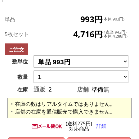
993円
単品
(本体 903円)
4,716円
(1点当 942円)
5枚セット
(本体 4,288円)
ご注文
数単位
数量
通販
2
店舗
準備無
在庫
在庫の数はリアルタイムではありません。
店舗の在庫を通信販売で購入できません。
(送料275円)
詳細
対応商品